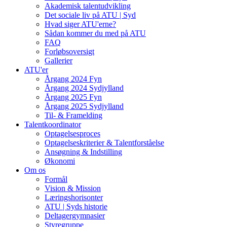
Akademisk talentudvikling
Det sociale liv på ATU | Syd
Hvad siger ATU'erne?
Sådan kommer du med på ATU
FAQ
Forløbsoversigt
Gallerier
ATU'er
Årgang 2024 Fyn
Årgang 2024 Sydjylland
Årgang 2025 Fyn
Årgang 2025 Sydjylland
Til- & Framelding
Talentkoordinator
Optagelsesproces
Optagelseskriterier & Talentforståelse
Ansøgning & Indstilling
Økonomi
Om os
Formål
Vision & Mission
Læringshorisonter
ATU | Syds historie
Deltagergymnasier
Styregruppe