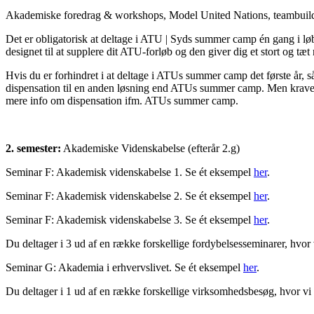
Akademiske foredrag & workshops, Model United Nations, teambuil
Det er obligatorisk at deltage i ATU | Syds summer camp én gang i løb
designet til at supplere dit ATU-forløb og den giver dig et stort og tæ
Hvis du er forhindret i at deltage i ATUs summer camp det første år, så 
dispensation til en anden løsning end ATUs summer camp. Men kravet
mere info om dispensation ifm. ATUs summer camp.
2. semester:
Akademiske Videnskabelse (efterår 2.g)
Seminar F: Akademisk videnskabelse 1. Se ét eksempel
her
.
Seminar F: Akademisk videnskabelse 2. Se ét eksempel
her
.
Seminar F: Akademisk videnskabelse 3. Se ét eksempel
her
.
Du deltager i 3 ud af en række forskellige fordybelsesseminarer, hvo
Seminar G: Akademia i erhvervslivet. Se ét eksempel
her
.
Du deltager i 1 ud af en række forskellige virksomhedsbesøg, hvor vi s