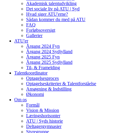
Akademisk talentudvikling
Det sociale liv på ATU | Syd
Hvad siger ATU'erne?
Sådan kommer du med på ATU
FAQ
Forløbsoversigt
Gallerier
ATU'er
Årgang 2024 Fyn
Årgang 2024 Sydjylland
Årgang 2025 Fyn
Årgang 2025 Sydjylland
Til- & Framelding
Talentkoordinator
Optagelsesproces
Optagelseskriterier & Talentforståelse
Ansøgning & Indstilling
Økonomi
Om os
Formål
Vision & Mission
Læringshorisonter
ATU | Syds historie
Deltagergymnasier
Styregruppe