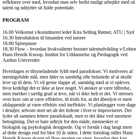
reflektere over med, hvordan man selv bedst muligt arbejder med sit
talent og udnytter sit fulde potentiale.
PROGRAM
16.00 Velkomst v/konstitueret leder Kira Setling Rømer, ATU | Syd
16.30 Introduktion til hinanden ved tutorer
18.00 Spisepause
18.30 Flow – hvordan livskvaliteter booster talentudvikling v/Lektor
Hans Henrik Knoop, Institut for Uddannelse og Pædagogik ved
Aarhus Universitet
Hverdagen er tilsyneladende fyldt med paradokser. Vi motiveres af
meningsfulde mål, men føler os samtidig ofte belastede af at skulle
leve op til dem. Vi vil gerne slappe af, samtidig med at vi oplever,
hvor kedeligt det er ikke at lave noget. Vi ønsker at være tilfredse,
men mærker i særlig grad at leve, når vi ikke helt er det. Vi stresses
over krav om at være effektive, til trods for, at det åbenlyst er mere
afslappende at være effektiv end ineffektiv. Vi planlægger vore dage
i detaljer, selvom stort set alt det fedeste i livet er improviseret. Det
lyder alt sammen lettere paradoksalt, men er det ikke ved nærmere
betragtning. Det er bare udtryk for den måde, mennesker er
biologisk og psykologisk designede. Og vi forstår i dag langt mere
af dette design end for blot 10 år siden. I dette foredrag stiller Hans
Henrik Knoop skarpt på flow-teorien og viser, hvordan den kan