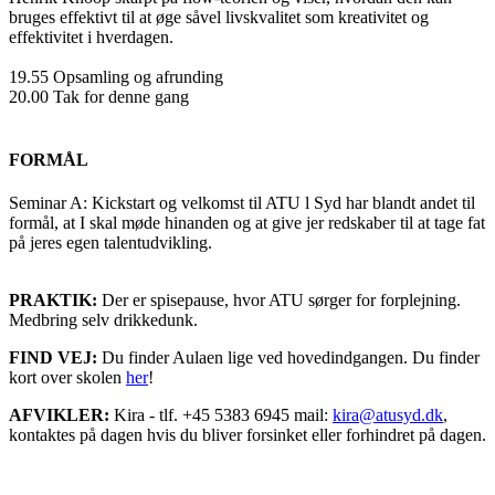
bruges effektivt til at øge såvel livskvalitet som kreativitet og
effektivitet i hverdagen.
19.55 Opsamling og afrunding
20.00 Tak for denne gang
FORMÅL
Seminar A: Kickstart og velkomst til ATU l Syd har blandt andet til
formål, at I skal møde hinanden og at give jer redskaber til at tage fat
på jeres egen talentudvikling.
PRAKTIK:
Der er spisepause, hvor ATU sørger for forplejning.
Medbring selv drikkedunk.
FIND VEJ:
Du finder Aulaen lige ved hovedindgangen. Du finder
kort over skolen
her
!
AFVIKLER:
Kira - tlf. +45 5383 6945 mail:
kira@atusyd.dk
,
kontaktes på dagen hvis du bliver forsinket eller forhindret på dagen.