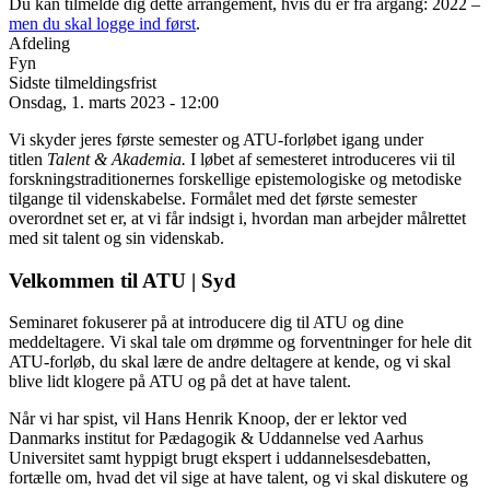
Du kan tilmelde dig dette arrangement, hvis du er fra årgang: 2022 –
men du skal logge ind først
.
Afdeling
Fyn
Sidste tilmeldingsfrist
Onsdag, 1. marts 2023 - 12:00
Vi skyder jeres første semester og ATU-forløbet igang under
titlen
Talent & Akademia.
I løbet af semesteret introduceres vii til
forskningstraditionernes forskellige epistemologiske og metodiske
tilgange til videnskabelse. Formålet med det første semester
overordnet set er, at vi får indsigt i, hvordan man arbejder målrettet
med sit talent og sin videnskab.
Velkommen til ATU | Syd
Seminaret fokuserer på at introducere dig til ATU og dine
meddeltagere. Vi skal tale om drømme og forventninger for hele dit
ATU-forløb, du skal lære de andre deltagere at kende, og vi skal
blive lidt klogere på ATU og på det at have talent.
Når vi har spist, vil Hans Henrik Knoop, der er lektor ved
Danmarks institut for Pædagogik & Uddannelse ved Aarhus
Universitet samt hyppigt brugt ekspert i uddannelsesdebatten,
fortælle om, hvad det vil sige at have talent, og vi skal diskutere og