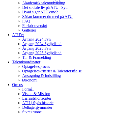
Akademisk talentudvikling
Det sociale liv på ATU | Syd
Hvad siger ATU'erne?
Sådan kommer du med på ATU
FAQ
Forløbsoversigt
Gallerier
ATU'er
Årgang 2024 Fyn
Årgang 2024 Sydjylland
Årgang 2025 Fyn
Årgang 2025 Sydjylland
Til- & Framelding
Talentkoordinator
Optagelsesproces
Optagelseskriterier & Talentforståelse
Ansøgning & Indstilling
Økonomi
Om os
Formål
Vision & Mission
Læringshorisonter
ATU | Syds historie
Deltagergymnasier
Styregruppe