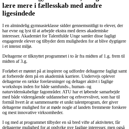
lære mere i fællesskab med andre
ligesindede
I en almindelig gymnasieklasse sidder gennemsnitligt to elever, der
har evne og lyst til at arbejde ekstra med deres akademiske
interesser. Akademiet for Talentfulde Unge samler disse fagligt
engagerede elever og tilbyder dem muligheden for at blive dygtigere
i et intenst miljø.
Deltagerne er tilknyttet programmet i to år fra midten af 1.g. frem til
midten af 3.g.
Forløbet er møntet på at inspirere og udfordre deltagerne fagligt samt
at forberede dem på en akademisk karriere. Undervejs oplever
deltagerne en række forelæsninger og deltager aktivt i faglige
workshops inden for både samfunds-, human- og
naturvidenskabelige fagområder. ATU har et løbende samarbejde
med både videregående uddannelser og erhvervslivet, som har til
formål hvert år at sammensætte et unikt talentprogram, der giver
deltagerne mulighed for at møde nogle af landets fremmeste forskere
og mest innovative virksomheder.
I og med at programmet tilbyder en så bred vifte af aktiviteter, får
deltagerne mulighed for at opdyrke nye faglige interesser, men også