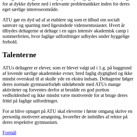
for at dykke dybere ned i relevante problematikker inden for deres
eget særlige interesseområde.
ATU gør en dyd ud af at etablere sig som et tilbud om socialt
samvær og sparring med ligesindede vidensentusiaster. Hvert år
tilbydes deltagerne at deltage i en uges intensiv akademisk camp i
sommerferien, hvor faglige udfordringer udbydes under hyggelige
forhold.
Talenterne
ATUs deltagere er elever, som er blevet valgt ud i 1.g. på baggrund
af lovende særlige akademiske evner, bred faglig dygtighed og ikke
mindst overskud til at skulle yde en ekstra indsats. Deltagerne følger
deres normale gymnasieforløb sideløbende med ATUs mange
aktiviteter og forventes derfor at besidde en god portion
vedholdenhed og ikke mindst være motiverede for at bruge deres
fritid på faglige udfordringer.
For at blive optaget på ATU skal eleverne i første omgang skrive en
personlig motiveret ansøgning, hvorefter de indstilles af rektor på
deres respektive gymnasium.
Formål