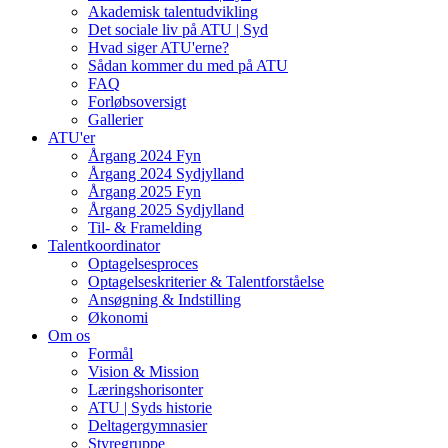
Akademisk talentudvikling
Det sociale liv på ATU | Syd
Hvad siger ATU'erne?
Sådan kommer du med på ATU
FAQ
Forløbsoversigt
Gallerier
ATU'er
Årgang 2024 Fyn
Årgang 2024 Sydjylland
Årgang 2025 Fyn
Årgang 2025 Sydjylland
Til- & Framelding
Talentkoordinator
Optagelsesproces
Optagelseskriterier & Talentforståelse
Ansøgning & Indstilling
Økonomi
Om os
Formål
Vision & Mission
Læringshorisonter
ATU | Syds historie
Deltagergymnasier
Styregruppe