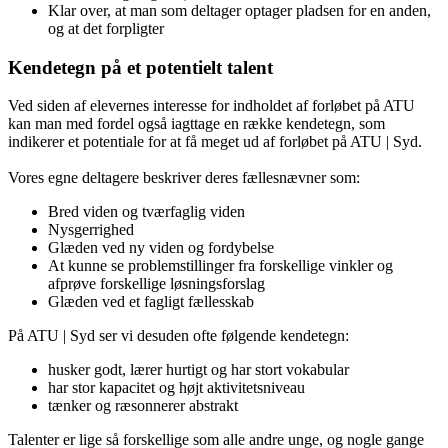
Klar over, at man som deltager optager pladsen for en anden,
og at det forpligter
Kendetegn på et potentielt talent
Ved siden af elevernes interesse for indholdet af forløbet på ATU
kan man med fordel også iagttage en række kendetegn, som
indikerer et potentiale for at få meget ud af forløbet på ATU | Syd.
Vores egne deltagere beskriver deres fællesnævner som:
Bred viden og tværfaglig viden
Nysgerrighed
Glæden ved ny viden og fordybelse
At kunne se problemstillinger fra forskellige vinkler og
afprøve forskellige løsningsforslag
Glæden ved et fagligt fællesskab
På ATU | Syd ser vi desuden ofte følgende kendetegn:
husker godt, lærer hurtigt og har stort vokabular
har stor kapacitet og højt aktivitetsniveau
tænker og ræsonnerer abstrakt
Talenter er lige så forskellige som alle andre unge, og nogle gange