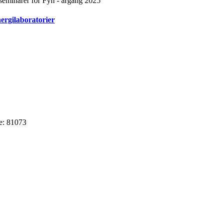
 seminarer for Fyn - årgang 2025
ergilaboratorier
e: 81073