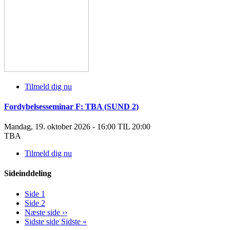
Tilmeld dig nu
Fordybelsesseminar F: TBA (SUND 2)
Mandag, 19. oktober 2026 - 16:00 TIL 20:00
TBA
Tilmeld dig nu
Sideinddeling
Side
1
Side
2
Næste side
››
Sidste side
Sidste »