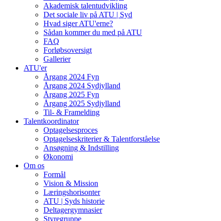
Akademisk talentudvikling
Det sociale liv på ATU | Syd
Hvad siger ATU'erne?
Sådan kommer du med på ATU
FAQ
Forløbsoversigt
Gallerier
ATU'er
Årgang 2024 Fyn
Årgang 2024 Sydjylland
Årgang 2025 Fyn
Årgang 2025 Sydjylland
Til- & Framelding
Talentkoordinator
Optagelsesproces
Optagelseskriterier & Talentforståelse
Ansøgning & Indstilling
Økonomi
Om os
Formål
Vision & Mission
Læringshorisonter
ATU | Syds historie
Deltagergymnasier
Styregruppe