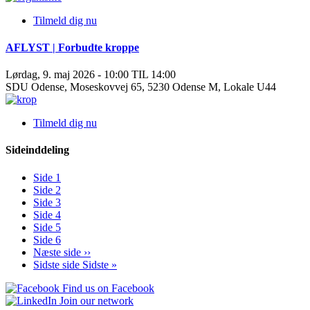
Tilmeld dig nu
AFLYST | Forbudte kroppe
Lørdag, 9. maj 2026 - 10:00 TIL 14:00
SDU Odense, Moseskovvej 65, 5230 Odense M, Lokale U44
Tilmeld dig nu
Sideinddeling
Side
1
Side
2
Side
3
Side
4
Side
5
Side
6
Næste side
››
Sidste side
Sidste »
Find us on Facebook
Join our network