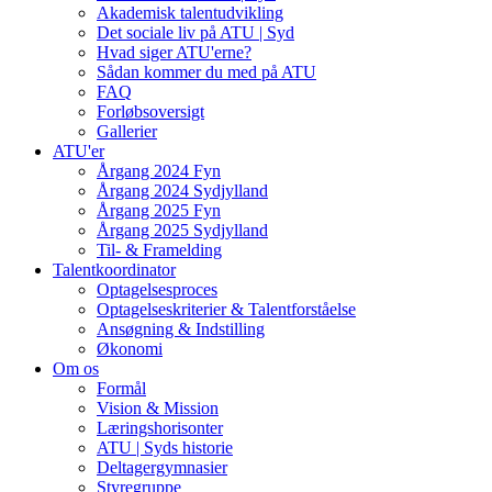
Akademisk talentudvikling
Det sociale liv på ATU | Syd
Hvad siger ATU'erne?
Sådan kommer du med på ATU
FAQ
Forløbsoversigt
Gallerier
ATU'er
Årgang 2024 Fyn
Årgang 2024 Sydjylland
Årgang 2025 Fyn
Årgang 2025 Sydjylland
Til- & Framelding
Talentkoordinator
Optagelsesproces
Optagelseskriterier & Talentforståelse
Ansøgning & Indstilling
Økonomi
Om os
Formål
Vision & Mission
Læringshorisonter
ATU | Syds historie
Deltagergymnasier
Styregruppe