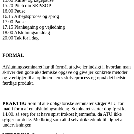
15.00 Kaffe- og kagepause
15.20 Pitch din SRP/SOP
16.00 Pause
16.15 Arbejdsproces og sprog
17.00 Pause
17.15 Planlægning og vejledning
18.00 Afslutningsmiddag
20.00 Tak for i dag
FORMÅL
Afslutningsseminaret har til formål at give jer indsigt i, hvordan man
skriver den gode akademiske opgave og give jer konkrete metoder
og værktøjer til at optimere jeres skriveprocess og opnå det bedste
færdige produkt.
PRAKTIK:
Som til alle obligatoriske seminarer sørger ATU for
mad i form af en afslutningsmiddag. Seminaret starter dog først kl
14.00, så sørg for at have spist frokost hjemmefra, da ATU ikke
sørger for dette. Medbring som altid selv drikkedunk til i løbet af
undervisningen.