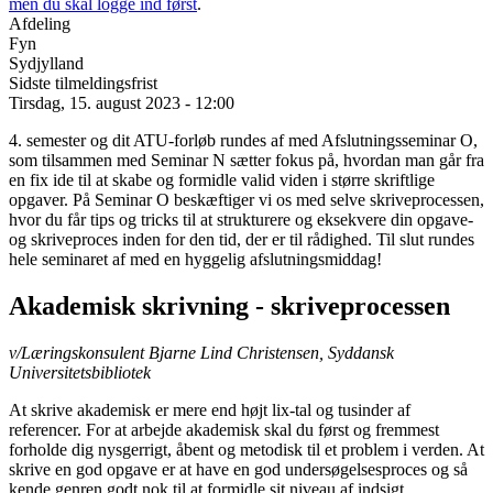
men du skal logge ind først
.
Afdeling
Fyn
Sydjylland
Sidste tilmeldingsfrist
Tirsdag, 15. august 2023 - 12:00
4. semester og dit ATU-forløb rundes af med Afslutningsseminar O,
som tilsammen med Seminar N sætter fokus på, hvordan man går fra
en fix ide til at skabe og formidle valid viden i større skriftlige
opgaver. På Seminar O beskæftiger vi os med selve skriveprocessen,
hvor du får tips og tricks til at strukturere og eksekvere din opgave-
og skriveproces inden for den tid, der er til rådighed. Til slut rundes
hele seminaret af med en hyggelig afslutningsmiddag!
Akademisk skrivning - skriveprocessen
v/Læringskonsulent Bjarne Lind Christensen, Syddansk
Universitetsbibliotek
At skrive akademisk er mere end højt lix-tal og tusinder af
referencer. For at arbejde akademisk skal du først og fremmest
forholde dig nysgerrigt, åbent og metodisk til et problem i verden. At
skrive en god opgave er at have en god undersøgelsesproces og så
kende genren godt nok til at formidle sit niveau af indsigt.