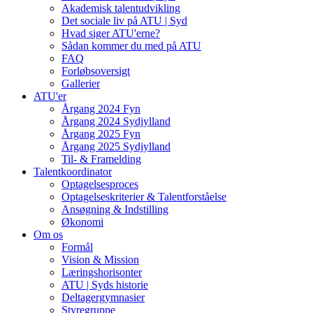
Akademisk talentudvikling
Det sociale liv på ATU | Syd
Hvad siger ATU'erne?
Sådan kommer du med på ATU
FAQ
Forløbsoversigt
Gallerier
ATU'er
Årgang 2024 Fyn
Årgang 2024 Sydjylland
Årgang 2025 Fyn
Årgang 2025 Sydjylland
Til- & Framelding
Talentkoordinator
Optagelsesproces
Optagelseskriterier & Talentforståelse
Ansøgning & Indstilling
Økonomi
Om os
Formål
Vision & Mission
Læringshorisonter
ATU | Syds historie
Deltagergymnasier
Styregruppe