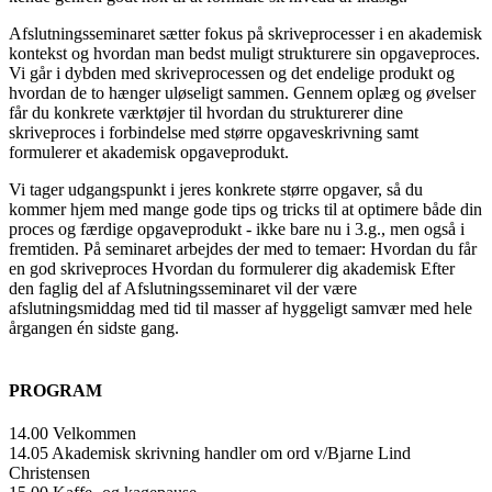
Afslutningsseminaret sætter fokus på skriveprocesser i en akademisk
kontekst og hvordan man bedst muligt strukturere sin opgaveproces.
Vi går i dybden med skriveprocessen og det endelige produkt og
hvordan de to hænger uløseligt sammen. Gennem oplæg og øvelser
får du konkrete værktøjer til hvordan du strukturerer dine
skriveproces i forbindelse med større opgaveskrivning samt
formulerer et akademisk opgaveprodukt.
Vi tager udgangspunkt i jeres konkrete større opgaver, så du
kommer hjem med mange gode tips og tricks til at optimere både din
proces og færdige opgaveprodukt - ikke bare nu i 3.g., men også i
fremtiden. På seminaret arbejdes der med to temaer: Hvordan du får
en god skriveproces Hvordan du formulerer dig akademisk Efter
den faglig del af Afslutningsseminaret vil der være
afslutningsmiddag med tid til masser af hyggeligt samvær med hele
årgangen én sidste gang.
PROGRAM
14.00 Velkommen
14.05 Akademisk skrivning handler om ord v/Bjarne Lind
Christensen