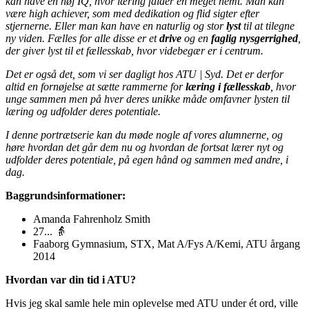
kan have en høj IQ, hvor læring falder en meget nemt. Man kan
være high achiever, som med dedikation og flid sigter efter
stjernerne. Eller man kan have en naturlig og stor
lyst
til at tilegne
ny viden. Fælles for alle disse er et
drive
og en
faglig nysgerrighed
,
der giver lyst til et fællesskab, hvor videbegær er i centrum.
Det er også det, som vi ser dagligt hos ATU | Syd. Det er derfor
altid en fornøjelse at sætte rammerne for
læring i fællesskab
, hvor
unge sammen men på hver deres unikke måde omfavner lysten til
læring og udfolder deres potentiale.
I denne portrætserie kan du møde nogle af vores alumnerne, og
høre hvordan det går dem nu og hvordan de fortsat lærer nyt og
udfolder deres potentiale, på egen hånd og sammen med andre, i
dag.
Baggrundsinformationer:
Amanda Fahrenholz Smith
27... 👵
Faaborg Gymnasium, STX, Mat A/Fys A/Kemi, ATU årgang
2014
Hvordan var din tid i ATU?
Hvis jeg skal samle hele min oplevelse med ATU under ét ord, ville