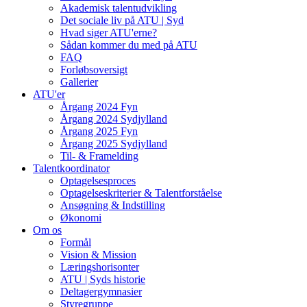
Akademisk talentudvikling
Det sociale liv på ATU | Syd
Hvad siger ATU'erne?
Sådan kommer du med på ATU
FAQ
Forløbsoversigt
Gallerier
ATU'er
Årgang 2024 Fyn
Årgang 2024 Sydjylland
Årgang 2025 Fyn
Årgang 2025 Sydjylland
Til- & Framelding
Talentkoordinator
Optagelsesproces
Optagelseskriterier & Talentforståelse
Ansøgning & Indstilling
Økonomi
Om os
Formål
Vision & Mission
Læringshorisonter
ATU | Syds historie
Deltagergymnasier
Styregruppe