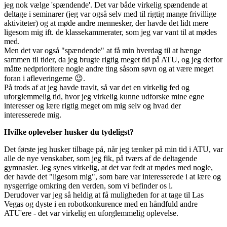
jeg nok vælge 'spændende'. Det var både virkelig spændende at
deltage i seminarer (jeg var også selv med til rigtig mange frivillige
aktiviteter) og at møde andre mennesker, der havde det lidt mere
ligesom mig ift. de klassekammerater, som jeg var vant til at mødes
med.
Men det var også "spændende" at få min hverdag til at hænge
sammen til tider, da jeg brugte rigtig meget tid på ATU, og jeg derfor
måtte nedprioritere nogle andre ting såsom søvn og at være meget
foran i afleveringerne 😉.
På trods af at jeg havde travlt, så var det en virkelig fed og
uforglemmelig tid, hvor jeg virkelig kunne udforske mine egne
interesser og lære rigtig meget om mig selv og hvad der
interesserede mig.
Hvilke oplevelser husker du tydeligst?
Det første jeg husker tilbage på, når jeg tænker på min tid i ATU, var
alle de nye venskaber, som jeg fik, på tværs af de deltagende
gymnasier. Jeg synes virkelig, at det var fedt at mødes med nogle,
der havde det "ligesom mig", som bare var interesserede i at lære og
nysgerrige omkring den verden, som vi befinder os i.
Derudover var jeg så heldig at få muligheden for at tage til Las
Vegas og dyste i en robotkonkurence med en håndfuld andre
ATU'ere - det var virkelig en uforglemmelig oplevelse.