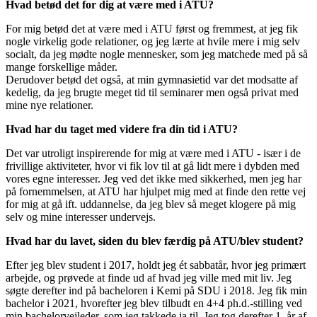
Hvad betød det for dig at være med i ATU?
For mig betød det at være med i ATU først og fremmest, at jeg fik
nogle virkelig gode relationer, og jeg lærte at hvile mere i mig selv
socialt, da jeg mødte nogle mennesker, som jeg matchede med på så
mange forskellige måder.
Derudover betød det også, at min gymnasietid var det modsatte af
kedelig, da jeg brugte meget tid til seminarer men også privat med
mine nye relationer.
Hvad har du taget med videre fra din tid i ATU?
Det var utroligt inspirerende for mig at være med i ATU - især i de
frivillige aktiviteter, hvor vi fik lov til at gå lidt mere i dybden med
vores egne interesser. Jeg ved det ikke med sikkerhed, men jeg har
på fornemmelsen, at ATU har hjulpet mig med at finde den rette vej
for mig at gå ift. uddannelse, da jeg blev så meget klogere på mig
selv og mine interesser undervejs.
Hvad har du lavet, siden du blev færdig på ATU/blev student?
Efter jeg blev student i 2017, holdt jeg ét sabbatår, hvor jeg primært
arbejde, og prøvede at finde ud af hvad jeg ville med mit liv. Jeg
søgte derefter ind på bacheloren i Kemi på SDU i 2018. Jeg fik min
bachelor i 2021, hvorefter jeg blev tilbudt en 4+4 ph.d.-stilling ved
min bachelorvejleder, som jeg takkede ja til. Jeg tog derefter 1. år af