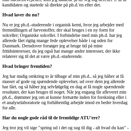
kandidaten og startede så direkte på ph.d.'en efter det.
Hvad laver du nu?
Nu er jeg ph.d.-studerende i organisk kemi, hvor jeg arbejder med
fremstillingen af farvestoffer, der skal bruges i en ny form for
solceller; Organiske solceller. I forbindelse med min ph.d. har jeg
allerede fået rigtig mange fede oplevelser både i og uden for
Danmark. Derudover forsøger jeg at bruge tid på mine
fritidsinteresser, da jeg også har mange andre interesser, der ikke
relaterer sig til det at være ph.d.-studerende.
Hvad bringer fremtiden?
Jeg har stadig omkring to år tilbage af min ph.d., så jeg håber at få
masser af gode og spændende oplevelser, ud over dem jeg allerede
har fået, og så håber jeg selvfølgelig en dag at få nogle spændende
resultater, der kan bruges til noget. Når jeg engang får afleveret min
ph.d., drømmer jeg om at kunne fortsætte inden for forskning eller i
et analyselaboratorie og forhåbentlig arbejde imod en bedre hverdag
for alle.
Har du nogle gode råd til de fremtidige ATU’ere?
Jeg tror jeg vil sige "spring ud i det og sug til dig - alt hvad du kan" -