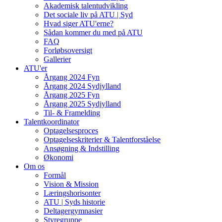
Akademisk talentudvikling
Det sociale liv på ATU | Syd
Hvad siger ATU'erne?
Sådan kommer du med på ATU
FAQ
Forløbsoversigt
Gallerier
ATU'er
Årgang 2024 Fyn
Årgang 2024 Sydjylland
Årgang 2025 Fyn
Årgang 2025 Sydjylland
Til- & Framelding
Talentkoordinator
Optagelsesproces
Optagelseskriterier & Talentforståelse
Ansøgning & Indstilling
Økonomi
Om os
Formål
Vision & Mission
Læringshorisonter
ATU | Syds historie
Deltagergymnasier
Styregruppe