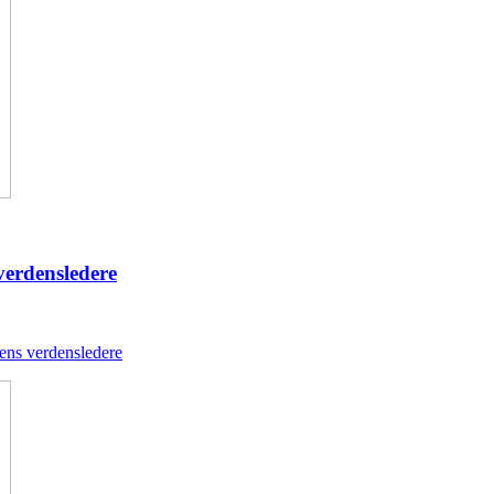
 verdensledere
dens verdensledere