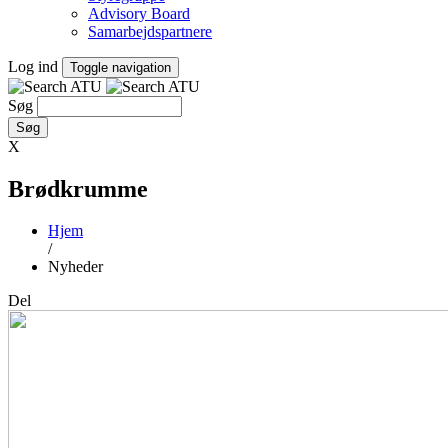
Advisory Board
Samarbejdspartnere
Log ind
Toggle navigation
Søg
X
Brødkrumme
Hjem
/
Nyheder
Del