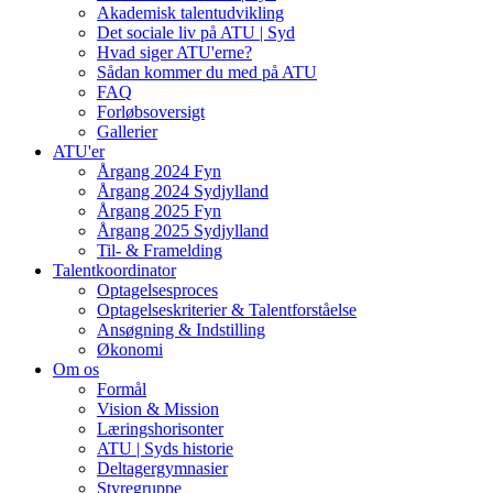
Akademisk talentudvikling
Det sociale liv på ATU | Syd
Hvad siger ATU'erne?
Sådan kommer du med på ATU
FAQ
Forløbsoversigt
Gallerier
ATU'er
Årgang 2024 Fyn
Årgang 2024 Sydjylland
Årgang 2025 Fyn
Årgang 2025 Sydjylland
Til- & Framelding
Talentkoordinator
Optagelsesproces
Optagelseskriterier & Talentforståelse
Ansøgning & Indstilling
Økonomi
Om os
Formål
Vision & Mission
Læringshorisonter
ATU | Syds historie
Deltagergymnasier
Styregruppe