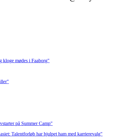
ig kloge mødes i Faaborg"
ller"
tyvstarter på Summer Camp"
siet: Talentforløb har hjulpet ham med karrierevalg"