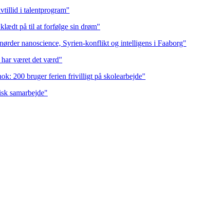
vtillid i talentprogram"
klædt på til at forfølge sin drøm"
nørder nanoscience, Syrien-konflikt og intelligens i Faaborg"
t har været det værd"
k: 200 bruger ferien frivilligt på skolearbejde"
æisk samarbejde"