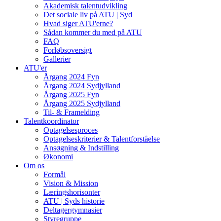
Akademisk talentudvikling
Det sociale liv på ATU | Syd
Hvad siger ATU'erne?
Sådan kommer du med på ATU
FAQ
Forløbsoversigt
Gallerier
ATU'er
Årgang 2024 Fyn
Årgang 2024 Sydjylland
Årgang 2025 Fyn
Årgang 2025 Sydjylland
Til- & Framelding
Talentkoordinator
Optagelsesproces
Optagelseskriterier & Talentforståelse
Ansøgning & Indstilling
Økonomi
Om os
Formål
Vision & Mission
Læringshorisonter
ATU | Syds historie
Deltagergymnasier
Styregruppe