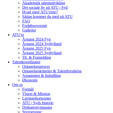
Akademisk talentudvikling
Det sociale liv på ATU | Syd
Hvad siger ATU'erne?
Sådan kommer du med på ATU
FAQ
Forløbsoversigt
Gallerier
ATU'er
Årgang 2024 Fyn
Årgang 2024 Sydjylland
Årgang 2025 Fyn
Årgang 2025 Sydjylland
Til- & Framelding
Talentkoordinator
Optagelsesproces
Optagelseskriterier & Talentforståelse
Ansøgning & Indstilling
Økonomi
Om os
Formål
Vision & Mission
Læringshorisonter
ATU | Syds historie
Deltagergymnasier
Styregruppe