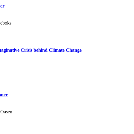
ler
deboks
maginative Crisis behind Climate Change
oner
 Oasen