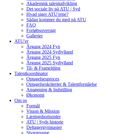
Akademisk talentudvikling
Det sociale liv på ATU | Syd
Hvad siger ATU'erne?
Sådan kommer du med på ATU
FAQ
Forløbsoversigt
Gallerier
ATU'er
Årgang 2024 Fyn
Årgang 2024 Sydjylland
Årgang 2025 Fyn
Årgang 2025 Sydjylland
Til- & Framelding
Talentkoordinator
Optagelsesproces
Optagelseskriterier & Talentforståelse
Ansøgning & Indstilling
Økonomi
Om os
Formål
Vision & Mission
Læringshorisonter
ATU | Syds historie
Deltagergymnasier
Styregruppe