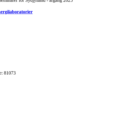
 seminarer for Sydjylland - årgang 2025
ergilaboratorier
e: 81073