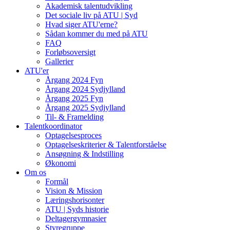
Akademisk talentudvikling
Det sociale liv på ATU | Syd
Hvad siger ATU'erne?
Sådan kommer du med på ATU
FAQ
Forløbsoversigt
Gallerier
ATU'er
Årgang 2024 Fyn
Årgang 2024 Sydjylland
Årgang 2025 Fyn
Årgang 2025 Sydjylland
Til- & Framelding
Talentkoordinator
Optagelsesproces
Optagelseskriterier & Talentforståelse
Ansøgning & Indstilling
Økonomi
Om os
Formål
Vision & Mission
Læringshorisonter
ATU | Syds historie
Deltagergymnasier
Styregruppe