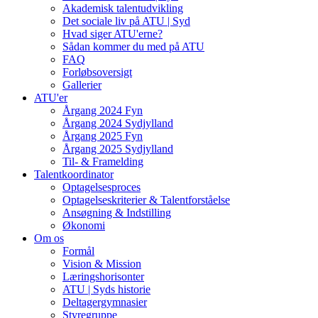
Akademisk talentudvikling
Det sociale liv på ATU | Syd
Hvad siger ATU'erne?
Sådan kommer du med på ATU
FAQ
Forløbsoversigt
Gallerier
ATU'er
Årgang 2024 Fyn
Årgang 2024 Sydjylland
Årgang 2025 Fyn
Årgang 2025 Sydjylland
Til- & Framelding
Talentkoordinator
Optagelsesproces
Optagelseskriterier & Talentforståelse
Ansøgning & Indstilling
Økonomi
Om os
Formål
Vision & Mission
Læringshorisonter
ATU | Syds historie
Deltagergymnasier
Styregruppe