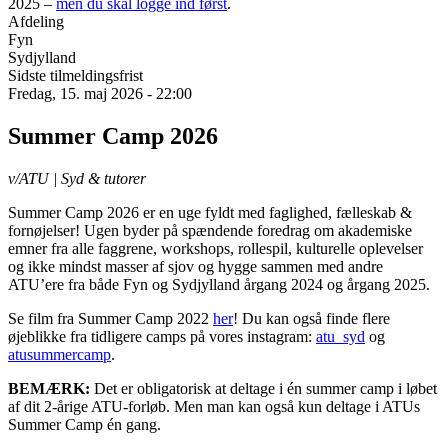
2025 –
men du skal logge ind først
.
Afdeling
Fyn
Sydjylland
Sidste tilmeldingsfrist
Fredag, 15. maj 2026 - 22:00
Summer Camp 2026
v/ATU | Syd & tutorer
Summer Camp 2026 er en uge fyldt med faglighed, fælleskab &
fornøjelser! Ugen byder på spændende foredrag om akademiske
emner fra alle faggrene, workshops, rollespil, kulturelle oplevelser
og ikke mindst masser af sjov og hygge sammen med andre
ATU’ere fra både Fyn og Sydjylland årgang 2024 og årgang 2025.
Se film fra Summer Camp 2022
her
! Du kan også finde flere
øjeblikke fra tidligere camps på vores instagram:
atu_syd
og
atusummercamp
.
BEMÆRK:
Det er obligatorisk at deltage i én summer camp i løbet
af dit 2-årige ATU-forløb. Men man kan også kun deltage i ATUs
Summer Camp én gang.