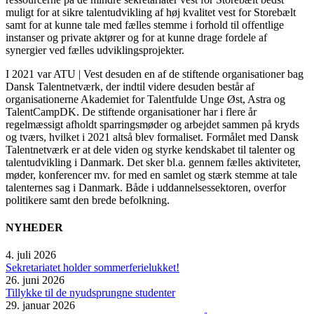
muligt for at sikre talentudvikling af høj kvalitet vest for Storebælt
samt for at kunne tale med fælles stemme i forhold til offentlige
instanser og private aktører og for at kunne drage fordele af
synergier ved fælles udviklingsprojekter.
I 2021 var ATU | Vest desuden en af de stiftende organisationer bag
Dansk Talentnetværk, der indtil videre desuden består af
organisationerne Akademiet for Talentfulde Unge Øst, Astra og
TalentCampDK. De stiftende organisationer har i flere år
regelmæssigt afholdt sparringsmøder og arbejdet sammen på kryds
og tværs, hvilket i 2021 altså blev formaliset. Formålet med Dansk
Talentnetværk er at dele viden og styrke kendskabet til talenter og
talentudvikling i Danmark. Det sker bl.a. gennem fælles aktiviteter,
møder, konferencer mv. for med en samlet og stærk stemme at tale
talenternes sag i Danmark. Både i uddannelsessektoren, overfor
politikere samt den brede befolkning.
NYHEDER
4. juli 2026
Sekretariatet holder sommerferielukket!
26. juni 2026
Tillykke til de nyudsprungne studenter
29. januar 2026