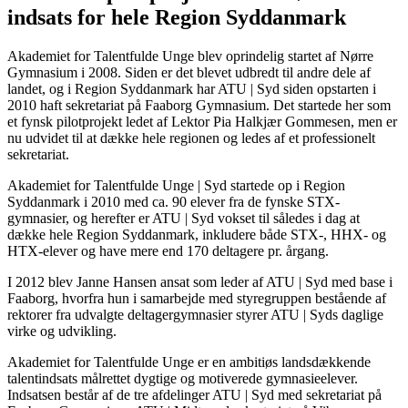
indsats for hele Region Syddanmark
Akademiet for Talentfulde Unge blev oprindelig startet af Nørre
Gymnasium i 2008. Siden er det blevet udbredt til andre dele af
landet, og i Region Syddanmark har ATU | Syd siden opstarten i
2010 haft sekretariat på Faaborg Gymnasium. Det startede her som
et fynsk pilotprojekt ledet af Lektor Pia Halkjær Gommesen, men er
nu udvidet til at dække hele regionen og ledes af et professionelt
sekretariat.
Akademiet for Talentfulde Unge | Syd startede op i Region
Syddanmark i 2010 med ca. 90 elever fra de fynske STX-
gymnasier, og herefter er ATU | Syd vokset til således i dag at
dække hele Region Syddanmark, inkludere både STX-, HHX- og
HTX-elever og have mere end 170 deltagere pr. årgang.
I 2012 blev Janne Hansen ansat som leder af ATU | Syd med base i
Faaborg, hvorfra hun i samarbejde med styregruppen bestående af
rektorer fra udvalgte deltagergymnasier styrer ATU | Syds daglige
virke og udvikling.
Akademiet for Talentfulde Unge er en ambitiøs landsdækkende
talentindsats målrettet dygtige og motiverede gymnasieelever.
Indsatsen består af de tre afdelinger ATU | Syd med sekretariat på