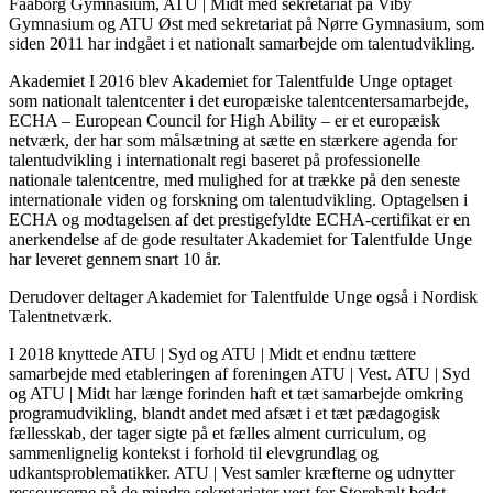
Faaborg Gymnasium, ATU | Midt med sekretariat på Viby
Gymnasium og ATU Øst med sekretariat på Nørre Gymnasium, som
siden 2011 har indgået i et nationalt samarbejde om talentudvikling.
Akademiet I 2016 blev Akademiet for Talentfulde Unge optaget
som nationalt talentcenter i det europæiske talentcentersamarbejde,
ECHA – European Council for High Ability – er et europæisk
netværk, der har som målsætning at sætte en stærkere agenda for
talentudvikling i internationalt regi baseret på professionelle
nationale talentcentre, med mulighed for at trække på den seneste
internationale viden og forskning om talentudvikling. Optagelsen i
ECHA og modtagelsen af det prestigefyldte ECHA-certifikat er en
anerkendelse af de gode resultater Akademiet for Talentfulde Unge
har leveret gennem snart 10 år.
Derudover deltager Akademiet for Talentfulde Unge også i Nordisk
Talentnetværk.
I 2018 knyttede ATU | Syd og ATU | Midt et endnu tættere
samarbejde med etableringen af foreningen ATU | Vest. ATU | Syd
og ATU | Midt har længe forinden haft et tæt samarbejde omkring
programudvikling, blandt andet med afsæt i et tæt pædagogisk
fællesskab, der tager sigte på et fælles alment curriculum, og
sammenlignelig kontekst i forhold til elevgrundlag og
udkantsproblematikker. ATU | Vest samler kræfterne og udnytter
ressourcerne på de mindre sekretariater vest for Storebælt bedst