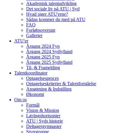
Akademisk talentudvikling
Det sociale liv på ATU | Syd
Hvad siger ATU'erne?
Sådan kommer du med på ATU
FAQ
Forløbsoversigt
Gallerier
ATU'er
Årgang 2024 Fyn
Årgang 2024 Sydjylland
Årgang 2025 Fyn
Årgang 2025 Sydjylland
Til- & Framelding
Talentkoordinator
Optagelsesproces
Optagelseskriterier & Talentforståelse
Ansøgning & Indstilling
Økonomi
Om os
Formål
Vision & Mission
Læringshorisonter
ATU | Syds historie
Deltagergymnasier
Styregruppe