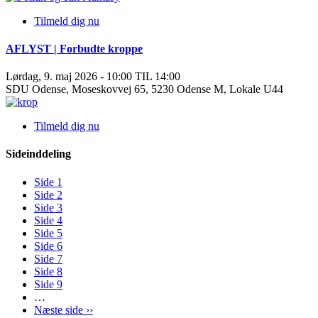
Tilmeld dig nu
AFLYST | Forbudte kroppe
Lørdag, 9. maj 2026 - 10:00 TIL 14:00
SDU Odense, Moseskovvej 65, 5230 Odense M, Lokale U44
Tilmeld dig nu
Sideinddeling
Side
1
Side
2
Side
3
Side
4
Side
5
Side
6
Side
7
Side
8
Side
9
…
Næste side
››