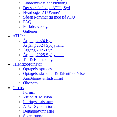
Akademisk talentudvikling
Det sociale liv på ATU | Syd
Hvad siger ATU'erne?
Sådan kommer du med på ATU
FAQ
Forløbsoversigt
Gallerier
ATU'er
Årgang 2024 Fyn
Årgang 2024 Sydjylland
Årgang 2025 Fyn
Årgang 2025 Sydjylland
Til- & Framelding
Talentkoordinator
Optagelsesproces
Optagelseskriterier & Talentforståelse
Ansøgning & Indstilling
Økonomi
Om os
Formål
Vision & Mission
Læringshorisonter
ATU | Syds historie
Deltagergymnasier
Styregruppe