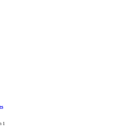
es
n 1