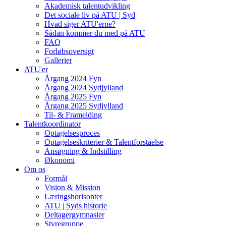
Akademisk talentudvikling
Det sociale liv på ATU | Syd
Hvad siger ATU'erne?
Sådan kommer du med på ATU
FAQ
Forløbsoversigt
Gallerier
ATU'er
Årgang 2024 Fyn
Årgang 2024 Sydjylland
Årgang 2025 Fyn
Årgang 2025 Sydjylland
Til- & Framelding
Talentkoordinator
Optagelsesproces
Optagelseskriterier & Talentforståelse
Ansøgning & Indstilling
Økonomi
Om os
Formål
Vision & Mission
Læringshorisonter
ATU | Syds historie
Deltagergymnasier
Styregruppe