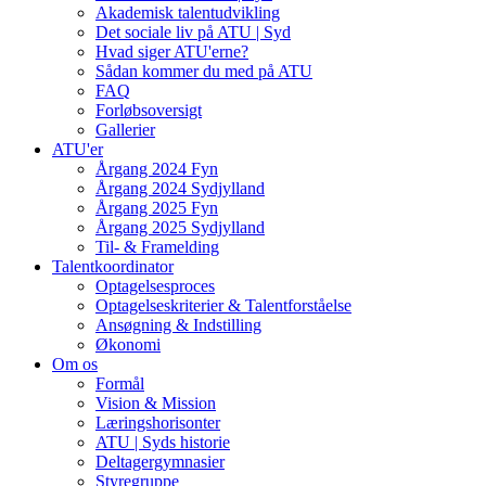
Akademisk talentudvikling
Det sociale liv på ATU | Syd
Hvad siger ATU'erne?
Sådan kommer du med på ATU
FAQ
Forløbsoversigt
Gallerier
ATU'er
Årgang 2024 Fyn
Årgang 2024 Sydjylland
Årgang 2025 Fyn
Årgang 2025 Sydjylland
Til- & Framelding
Talentkoordinator
Optagelsesproces
Optagelseskriterier & Talentforståelse
Ansøgning & Indstilling
Økonomi
Om os
Formål
Vision & Mission
Læringshorisonter
ATU | Syds historie
Deltagergymnasier
Styregruppe