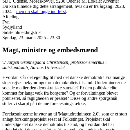
SDU Odense, Moseskovvej, 5230 Odense M, Lokale: Afventer
Du kan tilmelde dig dette arrangement, hvis du er fra årgang: 2023,
2024 –
men du skal logge ind først
.
Afdeling
Fyn
Sydjylland
Sidste tilmeldingsfrist
Søndag, 23. marts 2025 - 23:30
Magt, ministre og embedsmænd
v/ Jørgen Grønnegaard Christensen, professor emeritus i
statskundskab, Aarhus Universitet
Hvordan står det egentlig til med det danske demokrati? Fra mange
sider rejses bekymringer om demokratiets tilstand. Underminerer de
sociale medier den demokratiske samtale? Er den politiske elite
kommet for langt væk fra borgerne? Og er forvaltningen blevet
politiseret, så fagligheden er presset? Disse og andre spørgsmål
stiller vi skarpt på i denne forelæsningsrække.
Forelæsningerne knytter an til 'Magtudredningen 2.0', som er et stort
anlagt forskningsprojekt søsat af Folketinget. Projektet skal
undersøge det danske demokratis tilstand, og hvordan det har
udviklet sig i de seneste årtier. Vær med, når landets skarpeste