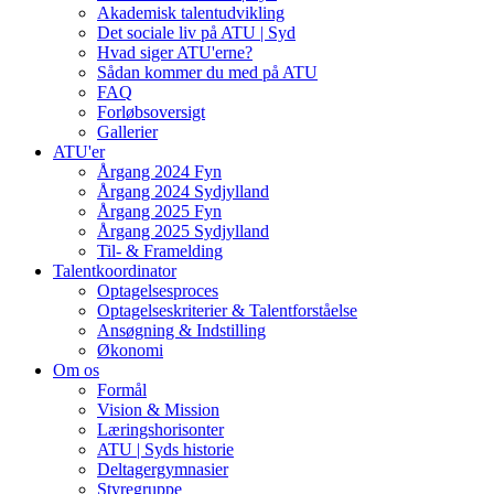
Akademisk talentudvikling
Det sociale liv på ATU | Syd
Hvad siger ATU'erne?
Sådan kommer du med på ATU
FAQ
Forløbsoversigt
Gallerier
ATU'er
Årgang 2024 Fyn
Årgang 2024 Sydjylland
Årgang 2025 Fyn
Årgang 2025 Sydjylland
Til- & Framelding
Talentkoordinator
Optagelsesproces
Optagelseskriterier & Talentforståelse
Ansøgning & Indstilling
Økonomi
Om os
Formål
Vision & Mission
Læringshorisonter
ATU | Syds historie
Deltagergymnasier
Styregruppe