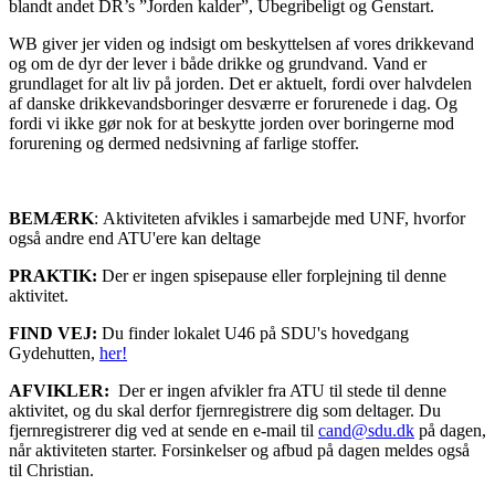
blandt andet DR’s ”Jorden kalder”, Ubegribeligt og Genstart.
WB giver jer viden og indsigt om beskyttelsen af vores drikkevand
og om de dyr der lever i både drikke og grundvand. Vand er
grundlaget for alt liv på jorden. Det er aktuelt, fordi over halvdelen
af danske drikkevandsboringer desværre er forurenede i dag. Og
fordi vi ikke gør nok for at beskytte jorden over boringerne mod
forurening og dermed nedsivning af farlige stoffer.
BEMÆRK
: Aktiviteten afvikles i samarbejde med UNF, hvorfor
også andre end ATU'ere kan deltage
PRAKTIK:
Der er ingen spisepause eller forplejning til denne
aktivitet.
FIND VEJ:
Du finder lokalet U46 på SDU's hovedgang
Gydehutten,
her!
AFVIKLER:
Der er ingen afvikler fra ATU til stede til denne
aktivitet, og du skal derfor fjernregistrere dig som deltager. Du
fjernregistrerer dig ved at sende en e-mail til
cand@sdu.dk
på dagen,
når aktiviteten starter. Forsinkelser og afbud på dagen meldes også
til Christian.