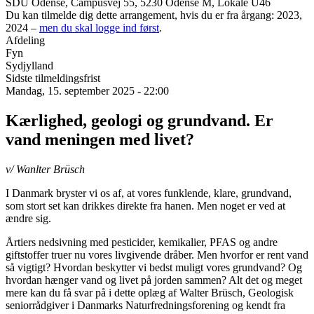
SDU Odense, Campusvej 55, 5230 Odense M, Lokale U46
Du kan tilmelde dig dette arrangement, hvis du er fra årgang: 2023,
2024 –
men du skal logge ind først
.
Afdeling
Fyn
Sydjylland
Sidste tilmeldingsfrist
Mandag, 15. september 2025 - 22:00
Kærlighed, geologi og grundvand. Er
vand meningen med livet?
v/ Wanlter Brüsch
I Danmark bryster vi os af, at vores funklende, klare, grundvand,
som stort set kan drikkes direkte fra hanen. Men noget er ved at
ændre sig.
Årtiers nedsivning med pesticider, kemikalier, PFAS og andre
giftstoffer truer nu vores livgivende dråber. Men hvorfor er rent vand
så vigtigt? Hvordan beskytter vi bedst muligt vores grundvand? Og
hvordan hænger vand og livet på jorden sammen? Alt det og meget
mere kan du få svar på i dette oplæg af Walter Brüsch, Geologisk
seniorrådgiver i Danmarks Naturfredningsforening og kendt fra