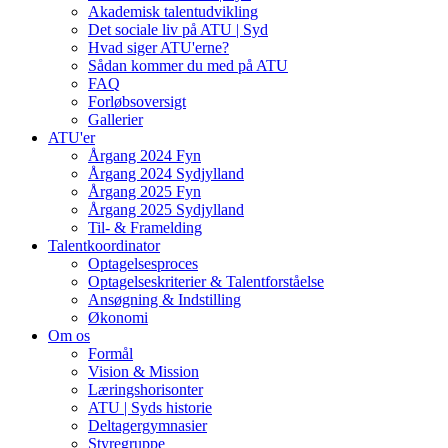
Akademisk talentudvikling
Det sociale liv på ATU | Syd
Hvad siger ATU'erne?
Sådan kommer du med på ATU
FAQ
Forløbsoversigt
Gallerier
ATU'er
Årgang 2024 Fyn
Årgang 2024 Sydjylland
Årgang 2025 Fyn
Årgang 2025 Sydjylland
Til- & Framelding
Talentkoordinator
Optagelsesproces
Optagelseskriterier & Talentforståelse
Ansøgning & Indstilling
Økonomi
Om os
Formål
Vision & Mission
Læringshorisonter
ATU | Syds historie
Deltagergymnasier
Styregruppe