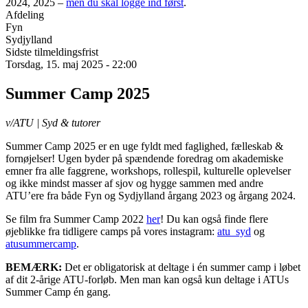
2024, 2025 –
men du skal logge ind først
.
Afdeling
Fyn
Sydjylland
Sidste tilmeldingsfrist
Torsdag, 15. maj 2025 - 22:00
Summer Camp 2025
v/ATU | Syd & tutorer
Summer Camp 2025 er en uge fyldt med faglighed, fælleskab &
fornøjelser! Ugen byder på spændende foredrag om akademiske
emner fra alle faggrene, workshops, rollespil, kulturelle oplevelser
og ikke mindst masser af sjov og hygge sammen med andre
ATU’ere fra både Fyn og Sydjylland årgang 2023 og årgang 2024.
Se film fra Summer Camp 2022
her
! Du kan også finde flere
øjeblikke fra tidligere camps på vores instagram:
atu_syd
og
atusummercamp
.
BEMÆRK:
Det er obligatorisk at deltage i én summer camp i løbet
af dit 2-årige ATU-forløb. Men man kan også kun deltage i ATUs
Summer Camp én gang.