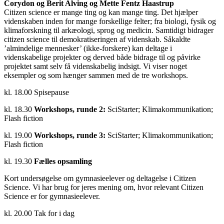
Corydon og Berit Alving
og Mette Fentz Haastrup
Citizen science er mange ting og kan mange ting. Det hjælper
videnskaben inden for mange forskellige felter; fra biologi, fysik og
klimaforskning til arkæologi, sprog og medicin. Samtidigt bidrager
citizen science til demokratiseringen af videnskab. Såkaldte
’almindelige mennesker’ (ikke-forskere) kan deltage i
videnskabelige projekter og derved både bidrage til og påvirke
projektet samt selv få videnskabelig indsigt. Vi viser noget
eksempler og som hænger sammen med de tre workshops.
kl. 18.00 Spisepause
kl. 18.30
Workshops, runde 2:
SciStarter; Klimakommunikation;
Flash fiction
kl. 19.00
Workshops, runde 3:
SciStarter; Klimakommunikation;
Flash fiction
kl. 19.30
Fælles opsamling
Kort undersøgelse om gymnasieelever og deltagelse i Citizen
Science. Vi har brug for jeres mening om, hvor relevant Citizen
Science er for gymnasieelever.
kl. 20.00 Tak for i dag