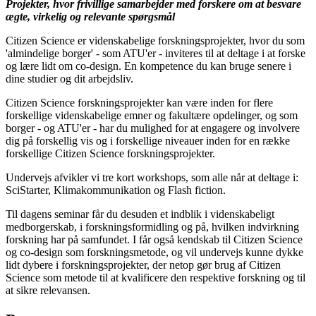
Projekter, hvor frivillige samarbejder med forskere om at besvare
ægte, virkelig og relevante spørgsmål
Citizen Science er videnskabelige forskningsprojekter, hvor du som
'almindelige borger' - som ATU'er - inviteres til at deltage i at forske
og lære lidt om co-design. En kompetence du kan bruge senere i
dine studier og dit arbejdsliv.
Citizen Science forskningsprojekter kan være inden for flere
forskellige videnskabelige emner og fakultære opdelinger, og som
borger - og ATU'er - har du mulighed for at engagere og involvere
dig på forskellig vis og i forskellige niveauer inden for en række
forskellige Citizen Science forskningsprojekter.
Undervejs afvikler vi tre kort workshops, som alle når at deltage i:
SciStarter, Klimakommunikation og Flash fiction.
Til dagens seminar får du desuden et indblik i videnskabeligt
medborgerskab, i forskningsformidling og på, hvilken indvirkning
forskning har på samfundet. I får også kendskab til Citizen Science
og co-design som forskningsmetode, og vil undervejs kunne dykke
lidt dybere i forskningsprojekter, der netop gør brug af Citizen
Science som metode til at kvalificere den respektive forskning og til
at sikre relevansen.