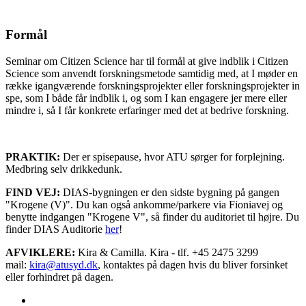
Formål
Seminar om Citizen Science har til formål at give indblik i Citizen
Science som anvendt forskningsmetode samtidig med, at I møder en
række igangværende forskningsprojekter eller forskningsprojekter in
spe, som I både får indblik i, og som I kan engagere jer mere eller
mindre i, så I får konkrete erfaringer med det at bedrive forskning.
PRAKTIK:
Der er spisepause, hvor ATU sørger for forplejning.
Medbring selv drikkedunk.
FIND VEJ:
DIAS-bygningen er den sidste bygning på gangen
"Krogene (V)". Du kan også ankomme/parkere via Fioniavej og
benytte indgangen "Krogene V", så finder du auditoriet til højre. Du
finder DIAS Auditorie
her
!
AFVIKLERE:
Kira & Camilla. Kira - tlf. +45 2475 3299
mail:
kira@atusyd.dk
, kontaktes på dagen hvis du bliver forsinket
eller forhindret på dagen.