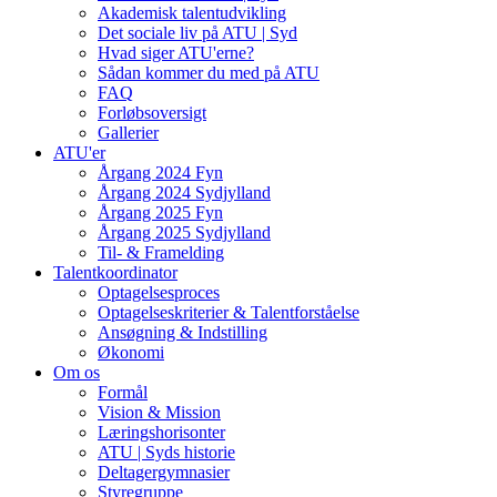
Akademisk talentudvikling
Det sociale liv på ATU | Syd
Hvad siger ATU'erne?
Sådan kommer du med på ATU
FAQ
Forløbsoversigt
Gallerier
ATU'er
Årgang 2024 Fyn
Årgang 2024 Sydjylland
Årgang 2025 Fyn
Årgang 2025 Sydjylland
Til- & Framelding
Talentkoordinator
Optagelsesproces
Optagelseskriterier & Talentforståelse
Ansøgning & Indstilling
Økonomi
Om os
Formål
Vision & Mission
Læringshorisonter
ATU | Syds historie
Deltagergymnasier
Styregruppe