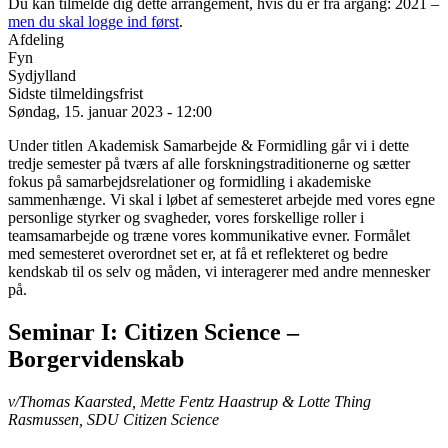
Du kan tilmelde dig dette arrangement, hvis du er fra årgang: 2021 –
men du skal logge ind først
.
Afdeling
Fyn
Sydjylland
Sidste tilmeldingsfrist
Søndag, 15. januar 2023 - 12:00
Under titlen Akademisk Samarbejde & Formidling går vi i dette
tredje semester på tværs af alle forskningstraditionerne og sætter
fokus på samarbejdsrelationer og formidling i akademiske
sammenhænge. Vi skal i løbet af semesteret arbejde med vores egne
personlige styrker og svagheder, vores forskellige roller i
teamsamarbejde og træne vores kommunikative evner. Formålet
med semesteret overordnet set er, at få et reflekteret og bedre
kendskab til os selv og måden, vi interagerer med andre mennesker
på.
Seminar I: Citizen Science –
Borgervidenskab
v/Thomas Kaarsted, Mette Fentz Haastrup & Lotte Thing
Rasmussen, SDU Citizen Science