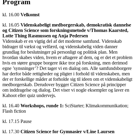
Program
kl. 16.00
Velkomst
kl. 16.05
Videnskabeligt medborgerskab, demokratisk dannelse
og Citizen Science som forskningsmetode v/
Thomas
Kaarsted,
Lotte Thing Rasmussen og Anja Pedersen
Videnskab er en vigtig del af det moderne samfund. Videnskab
bidrager til vækst og velfærd, og videnskabelig viden danner
grundlag for beslutninger på personligt og politisk plan. Men
hvordan skabes viden, hvem er aftagere af dem, og er det et problem
hvis en større gruppe borgere ikke tror på forskning, men derimod
egne ’synsninger’? Det tager vi en dialog om. Alle samfundsborgere
har derfor både rettigheder og pligter i forhold til videnskaben, men
der er forskellige måder at forholde sig til ideen om et videnskabeligt
medborgerskab. Derudover bygger Citizen Science på principper
om inddragelse og dialog. Det viser vi nogle eksempler og laver en
Kahoot eller quiz undervejs.
kl. 16.40
Workshops, runde 1:
SciStarter; Klimakommunikation;
Flash fiction
kl. 17.15 Pause
kl. 17.30
Citizen Science for Gymnasier v/Line Laursen