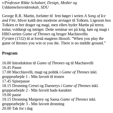
v/Professor Rikke Schubart, Design, Medier og
Uddannelsesvidenskab, SDU
George R.R. Martin, forfatter til fem bøger i serien
A Song of Ice
and Fire,
bliver kaldt den moderne arvtager til Tolkien. Ligesom hos
Tolkien er her drager og magi, men ellers byder Martin på terror,
tortur, voldtægt og intriger. Dette seminar ser på krig, køn og magt i
HBO-serien
Game of Thrones
og bruger Machiavellis
Fyrsten
(1532) til at forstå magtens filosofi. ”When you play the
game of thrones you win or you die. There is no middle ground.”
Program
16.00 Introduktion til
Game of Thrones
og til Machiavelli
16.45 Pause
17.00 Macchiavelli, magt og politik i
Game of Thrones
inkl.
gruppearbejde 1 - Min favorit til tronen
17.45 Spisepause
18.15 Dronning Cersei og Daenerys i
Game of Thrones
inkl.
gruppearbejde 2 - Min favorit hade-karakter
19.00 pause
19.15 Dronning Margerey og Sansa
Game of Thrones
inkl.
gruppearbejde 3 - Min favorit dronning
20.00 Tak for i dag