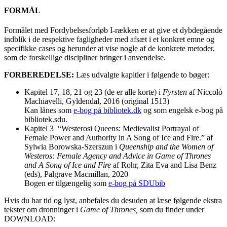
FORMÅL
Formålet med Fordybelsesforløb I-rækken er at give et dybdegående
indblik i de respektive fagligheder med afsæt i et konkret emne og
specifikke cases og herunder at vise nogle af de konkrete metoder,
som de forskellige discipliner bringer i anvendelse.
FORBEREDELSE:
Læs udvalgte kapitler i følgende to bøger:
Kapitel 17, 18, 21 og 23 (de er alle korte) i
Fyrsten
af Niccolò
Machiavelli, Gyldendal, 2016 (original 1513)
Kan lånes som
e-bog på bibliotek.dk
og som engelsk e-bog på
bibliotek.sdu.
Kapitel 3 “Westerosi Queens: Medievalist Portrayal of
Female Power and Authority in A Song of Ice and Fire.” af
Sylwia Borowska-Szerszun i
Queenship and the Women of
Westeros: Female
Agency and Advice in Game of Thrones
and A
Song of Ice and Fire
af
Rohr, Zita Eva and Lisa Benz
(eds), Palgrave Macmillan, 2020
Bogen er tilgængelig som
e-bog på SDUbib
Hvis du har tid og lyst, anbefales du desuden at læse følgende ekstra
tekster om dronninger i
Game of Thrones,
som du finder under
DOWNLOAD: