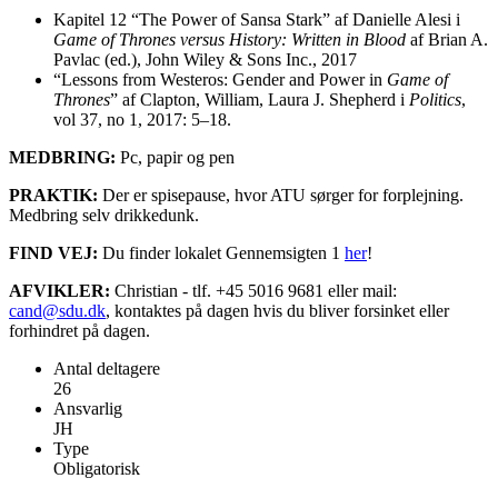
Kapitel 12 “The Power of Sansa Stark” af Danielle Alesi i
Game of Thrones versus History: Written in Blood
af Brian A.
Pavlac (ed.), John Wiley & Sons Inc., 2017
“Lessons from Westeros: Gender and Power in
Game of
Thrones
” af Clapton, William, Laura J. Shepherd i
Politics
,
vol 37, no 1, 2017: 5–18.
MEDBRING:
Pc, papir og pen
PRAKTIK:
Der er spisepause, hvor ATU sørger for forplejning.
Medbring selv drikkedunk.
FIND VEJ:
Du finder lokalet Gennemsigten 1
her
!
AFVIKLER:
Christian - tlf. +45 5016 9681 eller mail:
cand@sdu.dk
, kontaktes på dagen hvis du bliver forsinket eller
forhindret på dagen.
Antal deltagere
26
Ansvarlig
JH
Type
Obligatorisk