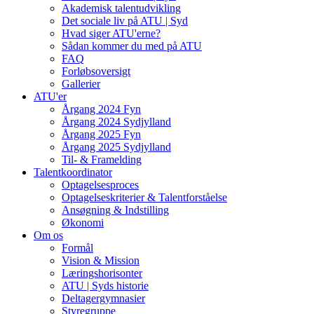
Akademisk talentudvikling
Det sociale liv på ATU | Syd
Hvad siger ATU'erne?
Sådan kommer du med på ATU
FAQ
Forløbsoversigt
Gallerier
ATU'er
Årgang 2024 Fyn
Årgang 2024 Sydjylland
Årgang 2025 Fyn
Årgang 2025 Sydjylland
Til- & Framelding
Talentkoordinator
Optagelsesproces
Optagelseskriterier & Talentforståelse
Ansøgning & Indstilling
Økonomi
Om os
Formål
Vision & Mission
Læringshorisonter
ATU | Syds historie
Deltagergymnasier
Styregruppe