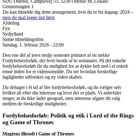
SDU Odense, Campusvej 55, 5230 Odense M, Lokale:
Gennemsigten 1
Du kan tilmelde dig dette arrangement, hvis du er fra årgang: 2024 –
men du skal logge ind først
.
Afdeling
Fyn
Sydjylland
Sidste tilmeldingsfrist
Søndag, 1. februar 2026 - 22:00
Den ene del af jeres tredje semester primært af en række
Fordybelsesforløb, der hver består af to seminarer. På det enkelte
fordybelsesforløb får du mulighed for at dykke helt ned i et enkelt
emne inden for et vidensområde. Du ser hvordan forskellige
fagligheder udforskes og ny viden skabes.
Du deltager i ét ud af fire fordybelsesforløb, og du vælger selv
hvilket alt efter din interesse og hvor der er plads. Vi anbefaler
meget, at du ikke lader geografi, men interesse afgøre dit valg
mellem de forskellige muligheder.
Fordybelsesforløb: Politik og etik i Lord of the Rings
og Game of Thrones
Magtens filosofi i Game of Thrones