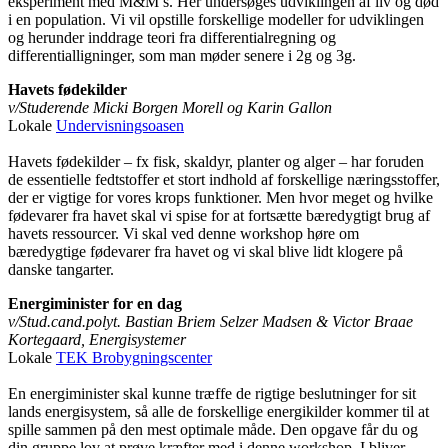
eksperiment med M&M’s. Her undersøges udviklingen af liv og død
i en population. Vi vil opstille forskellige modeller for udviklingen
og herunder inddrage teori fra differentialregning og
differentialligninger, som man møder senere i 2g og 3g.
Havets fødekilder
v/Studerende Micki Borgen Morell og Karin Gallon
Lokale
Undervisningsoasen
Havets fødekilder – fx fisk, skaldyr, planter og alger – har foruden
de essentielle fedtstoffer et stort indhold af forskellige næringsstoffer,
der er vigtige for vores krops funktioner. Men hvor meget og hvilke
fødevarer fra havet skal vi spise for at fortsætte bæredygtigt brug af
havets ressourcer. Vi skal ved denne workshop høre om
bæredygtige fødevarer fra havet og vi skal blive lidt klogere på
danske tangarter.
Energiminister for en dag
v/Stud.cand.polyt. Bastian Briem Selzer Madsen & Victor Braae
Kortegaard, Energisystemer
Lokale
TEK Brobygningscenter
En energiminister skal kunne træffe de rigtige beslutninger for sit
lands energisystem, så alle de forskellige energikilder kommer til at
spille sammen på den mest optimale måde. Den opgave får du og
din gruppe lov at prøve kræfter med i denne workshop. I bliver