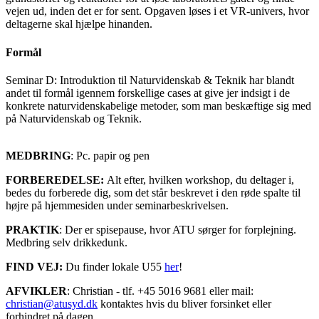
vejen ud, inden det er for sent. Opgaven løses i et VR-univers, hvor
deltagerne skal hjælpe hinanden.
Formål
Seminar D: Introduktion til Naturvidenskab & Teknik har blandt
andet til formål igennem forskellige cases at give jer indsigt i de
konkrete naturvidenskabelige metoder, som man beskæftige sig med
på Naturvidenskab og Teknik.
MEDBRING
: Pc. papir og pen
FORBEREDELSE:
Alt efter, hvilken workshop, du deltager i,
bedes du forberede dig, som det står beskrevet i den røde spalte til
højre på hjemmesiden under seminarbeskrivelsen.
PRAKTIK
: Der er spisepause, hvor ATU sørger for forplejning.
Medbring selv drikkedunk.
FIND VEJ:
Du finder lokale U55
her
!
AFVIKLER
: Christian - tlf. +45 5016 9681 eller mail:
christian@atusyd.dk
kontaktes hvis du bliver forsinket eller
forhindret på dagen.