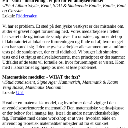
En "sand" forurening - et job for en analysekemiker
v/Ph.d Lillian Skytte, Kemi, SDU & Studerende Emilie, Emilie, Emil
og Christin
Lokale
Riddersalen
Vi har et problem. Et sted på den jyske vestkyst er der mistanke om,
at der er gravet noget forurening ned. Vores medarbejdere i felten
har været ude og indsamle sandprøver fra området, og nu er det op
til laboratoriet at lokalisere forureningen og finde ud af, hvor meget
den har spredt sig. I denne øvelse arbejder alle sammen om at udføre
tests på de sandprøver, der er til rådighed. Vi bruger lidt simplere
tests end i et rigtigt analyselaboratorie, men princippet er det samme:
Udfaldet af de tests vil fortælle os, hvor forureningen er værst. Kom
med i laboratoriet og hjælp os med at løse problemet.
Matematiske modeller - WHAT the f(x)?
v/Stud.cand.scient, Signe Ager Hammerich, Matematik & Kaare
Veng Basse, Matematik-Økonomi
Lokale
U51
Hvad er en matematisk model, og hvorfor er de så vigtige i den
anvendelsesorienterede matematik? Den matematiske værktøjskasse
er der behov for i mange fag, især i de andre naturvidenskabelige
fag. Formålet med denne workshop er at vise, hvordan både en
anvendt og teoretisk matematiker arbejder ud fra et konkret