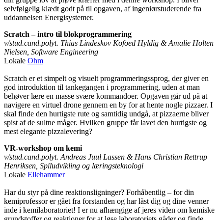
selvfølgelig klædt godt på til opgaven, af ingeniørstuderende fra
uddannelsen Energisystemer.
Scratch – intro til blokprogrammering
v/stud.cand.polyt. Thias Lindeskov Kofoed Hyldig & Amalie Holten
Nielsen, Software Engineering
Lokale
Ohm
Scratch er et simpelt og visuelt programmeringssprog, der giver en
god introduktion til tankegangen i programmering, uden at man
behøver lære en masse svære kommandoer. Opgaven går ud på at
navigere en virtuel drone gennem en by for at hente nogle pizzaer. I
skal finde den hurtigste rute og samtidig undgå, at pizzaerne bliver
spist af de sultne måger. Hvilken gruppe får lavet den hurtigste og
mest elegante pizzalevering?
VR-workshop om kemi
v/stud.cand.polyt. Andreas Juul Lassen & Hans Christian Rettrup
Henriksen, Spiludvikling og læringsteknologi
Lokale
Ellehammer
Har du styr på dine reaktionsligninger? Forhåbentlig – for din
kemiprofessor er gået fra forstanden og har låst dig og dine venner
inde i kemilaboratoriet! I er nu afhængige af jeres viden om kemiske
grundstoffer og reaktioner for at løse laboratoriets gåder og finde