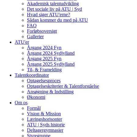
Akademisk talentudvikling
Det sociale liv på ATU | Syd
Hvad siger ATU'erne?
Sådan kommer du med på ATU
FAQ
Forløbsoversigt
Gallerier
ATU'er
Årgang 2024 Fyn
Årgang 2024 Sydjylland
Årgang 2025 Fyn
Årgang 2025 Sydjylland
Til- & Framelding
Talentkoordinator
Optagelsesproces
Optagelseskriterier & Talentforståelse
Ansøgning & Indstilling
Økonomi
Om os
Formål
Vision & Mission
Læringshorisonter
ATU | Syds historie
Deltagergymnasier
Styregruppe