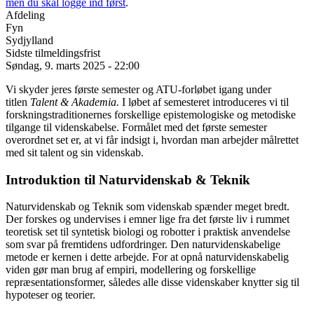
men du skal logge ind først
.
Afdeling
Fyn
Sydjylland
Sidste tilmeldingsfrist
Søndag, 9. marts 2025 - 22:00
Vi skyder jeres første semester og ATU-forløbet igang under
titlen
Talent & Akademia.
I løbet af semesteret introduceres vi til
forskningstraditionernes forskellige epistemologiske og metodiske
tilgange til videnskabelse. Formålet med det første semester
overordnet set er, at vi får indsigt i, hvordan man arbejder målrettet
med sit talent og sin videnskab.
Introduktion til Naturvidenskab & Teknik
Naturvidenskab og Teknik som videnskab spænder meget bredt.
Der forskes og undervises i emner lige fra det første liv i rummet
teoretisk set til syntetisk biologi og robotter i praktisk anvendelse
som svar på fremtidens udfordringer. Den naturvidenskabelige
metode er kernen i dette arbejde. For at opnå naturvidenskabelig
viden gør man brug af empiri, modellering og forskellige
repræsentationsformer, således alle disse videnskaber knytter sig til
hypoteser og teorier.