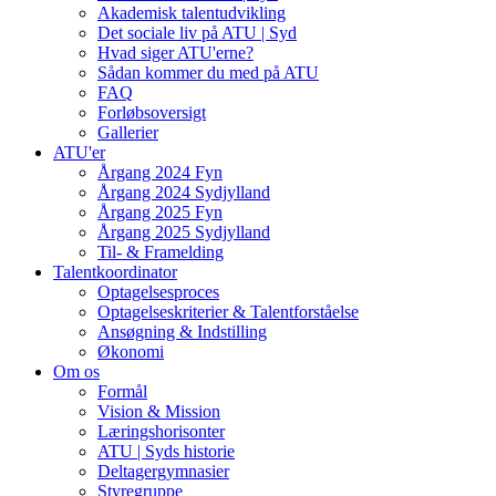
Akademisk talentudvikling
Det sociale liv på ATU | Syd
Hvad siger ATU'erne?
Sådan kommer du med på ATU
FAQ
Forløbsoversigt
Gallerier
ATU'er
Årgang 2024 Fyn
Årgang 2024 Sydjylland
Årgang 2025 Fyn
Årgang 2025 Sydjylland
Til- & Framelding
Talentkoordinator
Optagelsesproces
Optagelseskriterier & Talentforståelse
Ansøgning & Indstilling
Økonomi
Om os
Formål
Vision & Mission
Læringshorisonter
ATU | Syds historie
Deltagergymnasier
Styregruppe