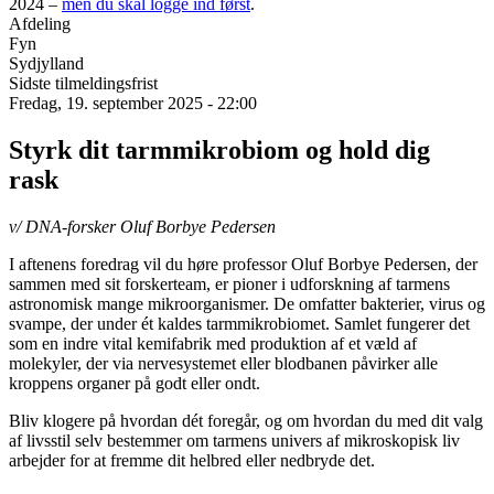
2024 –
men du skal logge ind først
.
Afdeling
Fyn
Sydjylland
Sidste tilmeldingsfrist
Fredag, 19. september 2025 - 22:00
Styrk dit tarmmikrobiom og hold dig
rask
v/ DNA-forsker Oluf Borbye Pedersen
I aftenens foredrag vil du høre professor Oluf Borbye Pedersen, der
sammen med sit forskerteam, er pioner i udforskning af tarmens
astronomisk mange mikroorganismer. De omfatter bakterier, virus og
svampe, der under ét kaldes tarmmikrobiomet. Samlet fungerer det
som en indre vital kemifabrik med produktion af et væld af
molekyler, der via nervesystemet eller blodbanen påvirker alle
kroppens organer på godt eller ondt.
Bliv klogere på hvordan dét foregår, og om hvordan du med dit valg
af livsstil selv bestemmer om tarmens univers af mikroskopisk liv
arbejder for at fremme dit helbred eller nedbryde det.