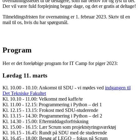
overnatningsstedet til de deltagere, som har behov for og lyst til det.
Der vil være fuld forplejning begge dage, og det er gratis at deltage!
Tilmeldingsfristen for overnatning er 1. februar 2023. Skriv til en
mail til os, hvis du har spørgsmål.
Program
Her er det foreløbige program for IT Camp for piger 2023:
Lørdag 11. marts
Kl. 10.00 - 10.10: Ankomst til SDU - vi mødes ved
indgangen til
Det Tekniske Fakultet
Kl. 10.10 - 11.00: Velkomst med kaffe/te
Kl. 11.00 - 12.15: Programmering i Python – del 1
Kl. 12.15 - 13.15: Frokost med SDU-studerende
Kl. 13.15 - 14.30: Programmering i Python – del 2
Kl. 14.30 - 15.00: Eftermiddagsforfriskning
Kl. 15.00 - 16.15: Lær Scrum som projektstyringsværktøj
Kl. 16.15 - 16.45: Rundt på SDU med de studerende
Kl. 16.45 - 18.00: Besøg af LEGO – fokus på Scrum