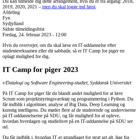
Du kan tilmelde dig dette arrangement, hvis du er fra årgang: 2018,
2019, 2020, 2021 –
men du skal logge ind først
.
Afdeling
Fyn
Sydjylland
Sidste tilmeldingsfrist
Fredag, 24. februar 2023 - 12:00
Hvis du overvejer, om du skal læse en IT-uddannelse efter
studentereksamen eller dit sabbatår, så er IT Camp for piger en
oplagt mulighed for dig.
IT Camp for piger 2023
v/Datalogi og Software Engineering-studiet, Syddansk Universitet
På IT Camp for piger får du blandt andet mulighed for at lære
Scrum som projektstyringsværktøj og programmering i Python. Du
får indblik i algoritmer, analyse af Big Data, Deep Learning og
kunstig intelligens. Du møder flere af de studerende og underviserne
på IT-uddannelserne på SDU, og får mulighed for at opleve,
hvordan hverdagen og studielivet på en IT-uddannelse på SDU ser
ud.
Du får indblik i, hvordan IT er grundlaget for stort set alt, lige fra