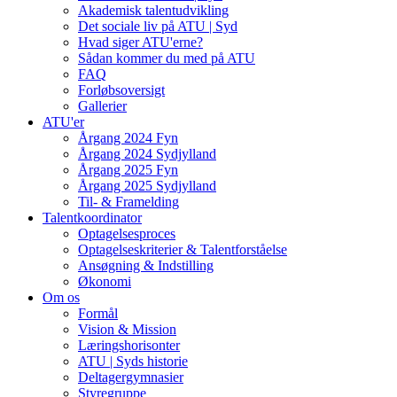
Akademisk talentudvikling
Det sociale liv på ATU | Syd
Hvad siger ATU'erne?
Sådan kommer du med på ATU
FAQ
Forløbsoversigt
Gallerier
ATU'er
Årgang 2024 Fyn
Årgang 2024 Sydjylland
Årgang 2025 Fyn
Årgang 2025 Sydjylland
Til- & Framelding
Talentkoordinator
Optagelsesproces
Optagelseskriterier & Talentforståelse
Ansøgning & Indstilling
Økonomi
Om os
Formål
Vision & Mission
Læringshorisonter
ATU | Syds historie
Deltagergymnasier
Styregruppe