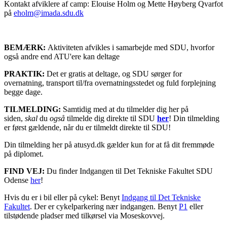
Kontakt afviklere af camp: Elouise Holm og Mette Høyberg Qvarfot
på
eholm@imada.sdu.dk
BEMÆRK:
Aktiviteten afvikles i samarbejde med SDU, hvorfor
også andre end ATU'ere kan deltage
PRAKTIK:
Det er gratis at deltage, og SDU sørger for
overnatning, transport til/fra overnatningsstedet og fuld forplejning
begge dage.
TILMELDING:
Samtidig med at du tilmelder dig her på
siden,
skal
du
også
tilmelde dig direkte til SDU
her
! Din tilmelding
er først gældende, når du er tilmeldt direkte til SDU!
Din tilmelding her på atusyd.dk gælder kun for at få dit fremmøde
på diplomet.
FIND VEJ:
Du finder Indgangen til Det Tekniske Fakultet SDU
Odense
her
!
Hvis du er i bil eller på cykel: Benyt
Indgang til Det Tekniske
Fakultet
. Der er cykelparkering nær indgangen. Benyt
P1
eller
tilstødende pladser med tilkørsel via Moseskovvej.