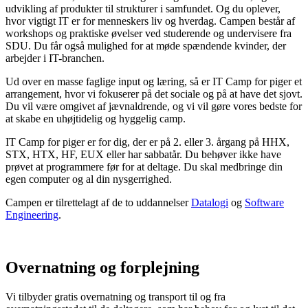
udvikling af produkter til strukturer i samfundet. Og du oplever,
hvor vigtigt IT er for menneskers liv og hverdag. Campen består af
workshops og praktiske øvelser ved studerende og undervisere fra
SDU. Du får også mulighed for at møde spændende kvinder, der
arbejder i IT-branchen.
Ud over en masse faglige input og læring, så er IT Camp for piger et
arrangement, hvor vi fokuserer på det sociale og på at have det sjovt.
Du vil være omgivet af jævnaldrende, og vi vil gøre vores bedste for
at skabe en uhøjtidelig og hyggelig camp.
IT Camp for piger er for dig, der er på 2. eller 3. årgang på HHX,
STX, HTX, HF, EUX eller har sabbatår. Du behøver ikke have
prøvet at programmere før for at deltage. Du skal medbringe din
egen computer og al din nysgerrighed.
Campen er tilrettelagt af de to uddannelser
Datalogi
og
Software
Engineering
.
Overnatning og forplejning
Vi tilbyder gratis overnatning og transport til og fra