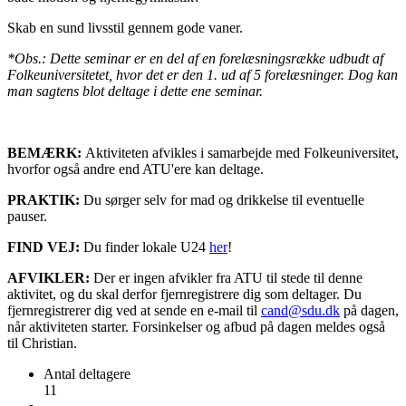
Skab en sund livsstil gennem gode vaner.
*Obs.: Dette seminar er en del af en forelæsningsrække udbudt af
Folkeuniversitetet, hvor det er den 1. ud af 5 forelæsninger. Dog kan
man sagtens blot deltage i dette ene seminar.
BEMÆRK:
Aktiviteten afvikles i samarbejde med Folkeuniversitet,
hvorfor også andre end ATU'ere kan deltage.
PRAKTIK:
Du sørger selv for mad og drikkelse til eventuelle
pauser.
FIND VEJ:
Du finder lokale U24
her
!
AFVIKLER:
Der er ingen afvikler fra ATU til stede til denne
aktivitet, og du skal derfor fjernregistrere dig som deltager. Du
fjernregistrerer dig ved at sende en e-mail til
cand@sdu.dk
på dagen,
når aktiviteten starter. Forsinkelser og afbud på dagen meldes også
til Christian.
Antal deltagere
11