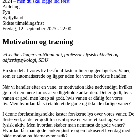
2024 –
men du skal logge ind først
.
Afdeling
Fyn
Sydjylland
Sidste tilmeldingsfrist
Fredag, 12. september 2025 - 22:00
Motivation og træning
v/Cecilie Thøgersen-Ntoumani, professor i fysisk aktivitet og
adfærdspsykologi, SDU
En stor del af vores liv består af faste rutiner og gentagelser. Vaner,
som er automatiserede og ligger uden for vores bevidste handlen.
Når vi handler efter en vane, er motivation ikke nødvendigt, hvilket
gør det nemmere for os at vedligeholde adfærden. Det er godt, hvis
vanen er god, men knap så godt, hvis vanen er dårlig for vores
liv. Men hvordan får vi etableret de gode og ikke de dårlige vaner?
I denne forelæsningsrække kaster forskerne lys over vores vaner. De
fleste ved, at det er godt for os at spise en varieret kost og være
fysisk aktiv. Men hvordan skaber man nemmest de gode vaner?
Hvordan får man gode tankemønstre og en fokuseret hverdag med
både motion og hjernegymnastik?