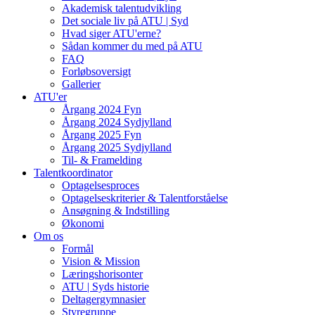
Akademisk talentudvikling
Det sociale liv på ATU | Syd
Hvad siger ATU'erne?
Sådan kommer du med på ATU
FAQ
Forløbsoversigt
Gallerier
ATU'er
Årgang 2024 Fyn
Årgang 2024 Sydjylland
Årgang 2025 Fyn
Årgang 2025 Sydjylland
Til- & Framelding
Talentkoordinator
Optagelsesproces
Optagelseskriterier & Talentforståelse
Ansøgning & Indstilling
Økonomi
Om os
Formål
Vision & Mission
Læringshorisonter
ATU | Syds historie
Deltagergymnasier
Styregruppe