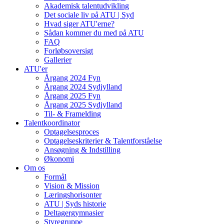
Akademisk talentudvikling
Det sociale liv på ATU | Syd
Hvad siger ATU'erne?
Sådan kommer du med på ATU
FAQ
Forløbsoversigt
Gallerier
ATU'er
Årgang 2024 Fyn
Årgang 2024 Sydjylland
Årgang 2025 Fyn
Årgang 2025 Sydjylland
Til- & Framelding
Talentkoordinator
Optagelsesproces
Optagelseskriterier & Talentforståelse
Ansøgning & Indstilling
Økonomi
Om os
Formål
Vision & Mission
Læringshorisonter
ATU | Syds historie
Deltagergymnasier
Styregruppe