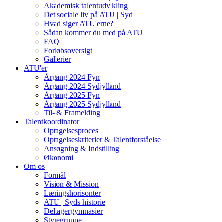
Akademisk talentudvikling
Det sociale liv på ATU | Syd
Hvad siger ATU'erne?
Sådan kommer du med på ATU
FAQ
Forløbsoversigt
Gallerier
ATU'er
Årgang 2024 Fyn
Årgang 2024 Sydjylland
Årgang 2025 Fyn
Årgang 2025 Sydjylland
Til- & Framelding
Talentkoordinator
Optagelsesproces
Optagelseskriterier & Talentforståelse
Ansøgning & Indstilling
Økonomi
Om os
Formål
Vision & Mission
Læringshorisonter
ATU | Syds historie
Deltagergymnasier
Styregruppe