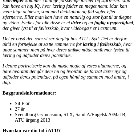
Videbegær
kommer i mange forskellige former og størrelser. Man
kan have en høj IQ, hvor læring falder en meget nemt. Man kan
være high achiever, som med dedikation og flid sigter efter
stjernerne. Eller man kan have en naturlig og stor
lyst
til at tilegne
ny viden. Fælles for alle disse er et
drive
og en
faglig nysgerrighed
,
der giver lyst til et fællesskab, hvor videbegær er i centrum.
Det er også det, som vi ser dagligt hos ATU | Syd. Det er derfor
altid en fornøjelse at sætte rammerne for
læring i fællesskab
, hvor
unge sammen men på hver deres unikke måde omfavner lysten til
læring og udfolder deres potentiale.
I denne portrætserie kan du møde nogle af vores alumnerne, og
høre hvordan det går dem nu og hvordan de fortsat lærer nyt og
udfolder deres potentiale, på egen hånd og sammen med andre, i
dag.
Baggrundsinformationer:
Sif Flor
27 år
Svendborg Gymnasium, STX, Samf A/Engelsk A/Mat B,
ATU årgang 2013
Hvordan var din tid i ATU?