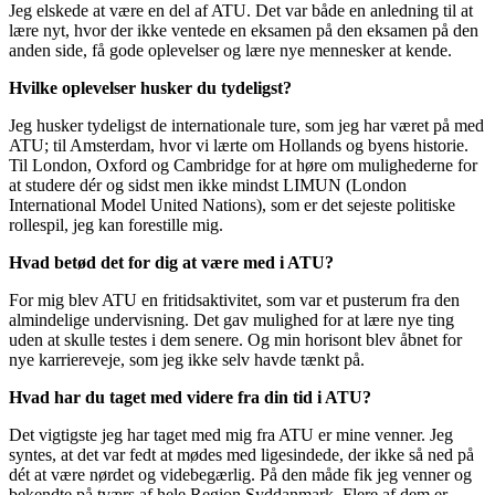
Jeg elskede at være en del af ATU. Det var både en anledning til at
lære nyt, hvor der ikke ventede en eksamen på den eksamen på den
anden side, få gode oplevelser og lære nye mennesker at kende.
Hvilke oplevelser husker du tydeligst?
Jeg husker tydeligst de internationale ture, som jeg har været på med
ATU; til Amsterdam, hvor vi lærte om Hollands og byens historie.
Til London, Oxford og Cambridge for at høre om mulighederne for
at studere dér og sidst men ikke mindst LIMUN (London
International Model United Nations), som er det sejeste politiske
rollespil, jeg kan forestille mig.
Hvad betød det for dig at være med i ATU?
For mig blev ATU en fritidsaktivitet, som var et pusterum fra den
almindelige undervisning. Det gav mulighed for at lære nye ting
uden at skulle testes i dem senere. Og min horisont blev åbnet for
nye karriereveje, som jeg ikke selv havde tænkt på.
Hvad har du taget med videre fra din tid i ATU?
Det vigtigste jeg har taget med mig fra ATU er mine venner. Jeg
syntes, at det var fedt at mødes med ligesindede, der ikke så ned på
dét at være nørdet og videbegærlig. På den måde fik jeg venner og
bekendte på tværs af hele Region Syddanmark. Flere af dem er