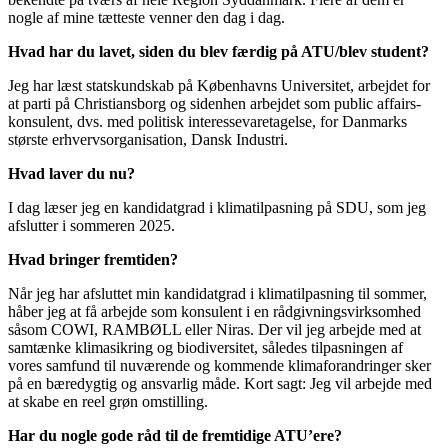
nogle af mine tætteste venner den dag i dag.
Hvad har du lavet, siden du blev færdig på ATU/blev student?
Jeg har læst statskundskab på Københavns Universitet, arbejdet for
at parti på Christiansborg og sidenhen arbejdet som public affairs-
konsulent, dvs. med politisk interessevaretagelse, for Danmarks
største erhvervsorganisation, Dansk Industri.
Hvad laver du nu?
I dag læser jeg en kandidatgrad i klimatilpasning på SDU, som jeg
afslutter i sommeren 2025.
Hvad bringer fremtiden?
Når jeg har afsluttet min kandidatgrad i klimatilpasning til sommer,
håber jeg at få arbejde som konsulent i en rådgivningsvirksomhed
såsom COWI, RAMBØLL eller Niras. Der vil jeg arbejde med at
samtænke klimasikring og biodiversitet, således tilpasningen af
vores samfund til nuværende og kommende klimaforandringer sker
på en bæredygtig og ansvarlig måde. Kort sagt: Jeg vil arbejde med
at skabe en reel grøn omstilling.
Har du nogle gode råd til de fremtidige ATU’ere?