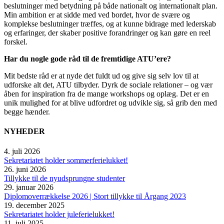
beslutninger med betydning på både nationalt og internationalt plan.
Min ambition er at sidde med ved bordet, hvor de svære og
komplekse beslutninger træffes, og at kunne bidrage med lederskab
og erfaringer, der skaber positive forandringer og kan gøre en reel
forskel.
Har du nogle gode råd til de fremtidige ATU’ere?
Mit bedste råd er at nyde det fuldt ud og give sig selv lov til at
udforske alt det, ATU tilbyder. Dyrk de sociale relationer – og vær
åben for inspiration fra de mange workshops og oplæg. Det er en
unik mulighed for at blive udfordret og udvikle sig, så grib den med
begge hænder.
NYHEDER
4. juli 2026
Sekretariatet holder sommerferielukket!
26. juni 2026
Tillykke til de nyudsprungne studenter
29. januar 2026
Diplomoverrækkelse 2026 | Stort tillykke til Årgang 2023
19. december 2025
Sekretariatet holder juleferielukket!
11. juli 2025