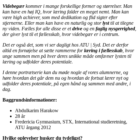
Videbegær
kommer i mange forskellige former og størrelser. Man
kan have en høj IQ, hvor læring falder en meget nemt. Man kan
være high achiever, som med dedikation og flid sigter efter
stjernerne. Eller man kan have en naturlig og stor
lyst
til at tilegne
ny viden. Fælles for alle disse er et
drive
og en
faglig nysgerrighed
,
der giver lyst til et fællesskab, hvor videbegær er i centrum.
Det er også det, som vi ser dagligt hos ATU | Syd. Det er derfor
altid en fornøjelse at sætte rammerne for
læring i fællesskab
, hvor
unge sammen men på hver deres unikke måde omfavner lysten til
læring og udfolder deres potentiale.
I denne portrætserie kan du møde nogle af vores alumnerne, og
høre hvordan det går dem nu og hvordan de fortsat lærer nyt og
udfolder deres potentiale, på egen hånd og sammen med andre, i
dag.
Baggrundsinformationer:
Abdulkarim Harakow
28 år
Fredericia Gymnasium, STX, International studieretning,
ATU årgang 2012
Hvilke oplevelser husker du tydeligst?