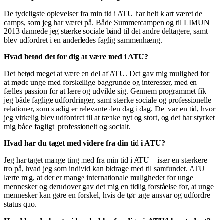
De tydeligste oplevelser fra min tid i ATU har helt klart været de
camps, som jeg har været på. Både Summercampen og til LIMUN
2013 dannede jeg stærke sociale bånd til det andre deltagere, samt
blev udfordret i en anderledes faglig sammenhæng.
Hvad betød det for dig at være med i ATU?
Det betød meget at være en del af ATU. Det gav mig mulighed for
at møde unge med forskellige baggrunde og interesser, med en
fælles passion for at lære og udvikle sig. Gennem programmet fik
jeg både faglige udfordringer, samt stærke sociale og professionelle
relationer, som stadig er relevante den dag i dag. Det var en tid, hvor
jeg virkelig blev udfordret til at tænke nyt og stort, og det har styrket
mig både fagligt, professionelt og socialt.
Hvad har du taget med videre fra din tid i ATU?
Jeg har taget mange ting med fra min tid i ATU – især en stærkere
tro på, hvad jeg som individ kan bidrage med til samfundet. ATU
lærte mig, at der er mange internationale muligheder for unge
mennesker og derudover gav det mig en tidlig forståelse for, at unge
mennesker kan gøre en forskel, hvis de tør tage ansvar og udfordre
status quo.