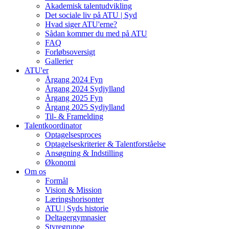
Akademisk talentudvikling
Det sociale liv på ATU | Syd
Hvad siger ATU'erne?
Sådan kommer du med på ATU
FAQ
Forløbsoversigt
Gallerier
ATU'er
Årgang 2024 Fyn
Årgang 2024 Sydjylland
Årgang 2025 Fyn
Årgang 2025 Sydjylland
Til- & Framelding
Talentkoordinator
Optagelsesproces
Optagelseskriterier & Talentforståelse
Ansøgning & Indstilling
Økonomi
Om os
Formål
Vision & Mission
Læringshorisonter
ATU | Syds historie
Deltagergymnasier
Styregruppe