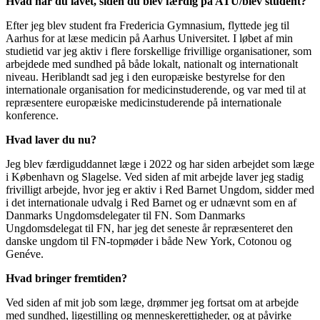
Hvad har du lavet, siden du blev færdig på ATU/blev student?
Efter jeg blev student fra Fredericia Gymnasium, flyttede jeg til
Aarhus for at læse medicin på Aarhus Universitet. I løbet af min
studietid var jeg aktiv i flere forskellige frivillige organisationer, som
arbejdede med sundhed på både lokalt, nationalt og internationalt
niveau. Heriblandt sad jeg i den europæiske bestyrelse for den
internationale organisation for medicinstuderende, og var med til at
repræsentere europæiske medicinstuderende på internationale
konference.
Hvad laver du nu?
Jeg blev færdiguddannet læge i 2022 og har siden arbejdet som læge
i København og Slagelse. Ved siden af mit arbejde laver jeg stadig
frivilligt arbejde, hvor jeg er aktiv i Red Barnet Ungdom, sidder med
i det internationale udvalg i Red Barnet og er udnævnt som en af
Danmarks Ungdomsdelegater til FN. Som Danmarks
Ungdomsdelegat til FN, har jeg det seneste år repræsenteret den
danske ungdom til FN-topmøder i både New York, Cotonou og
Genéve.
Hvad bringer fremtiden?
Ved siden af mit job som læge, drømmer jeg fortsat om at arbejde
med sundhed, ligestilling og menneskerettigheder, og at påvirke