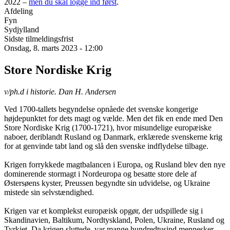
2022 –
men du skal logge ind først
.
Afdeling
Fyn
Sydjylland
Sidste tilmeldingsfrist
Onsdag, 8. marts 2023 - 12:00
Store Nordiske Krig
v/ph.d i historie. Dan H. Andersen
Ved 1700-tallets begyndelse opnåede det svenske kongerige
højdepunktet for dets magt og vælde. Men det fik en ende med Den
Store Nordiske Krig (1700-1721), hvor misundelige europæiske
naboer, deriblandt Rusland og Danmark, erklærede svenskerne krig
for at genvinde tabt land og slå den svenske indflydelse tilbage.
Krigen forrykkede magtbalancen i Europa, og Rusland blev den nye
dominerende stormagt i Nordeuropa og besatte store dele af
Østersøens kyster, Preussen begyndte sin udvidelse, og Ukraine
mistede sin selvstændighed.
Krigen var et komplekst europæisk opgør, der udspillede sig i
Skandinavien, Baltikum, Nordtyskland, Polen, Ukraine, Rusland og
Tyrkiet. Da krigen sluttede, var mange hundredtusind mennesker