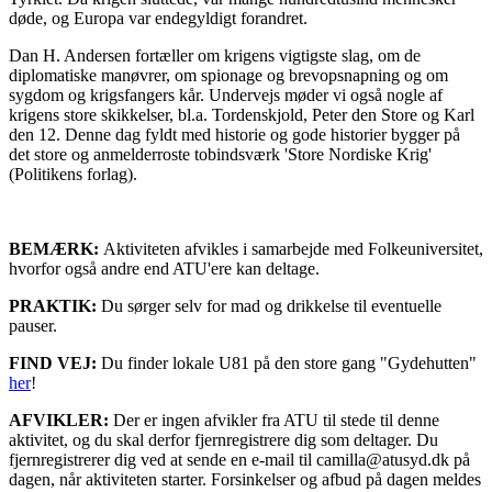
døde, og Europa var endegyldigt forandret.
Dan H. Andersen fortæller om krigens vigtigste slag, om de
diplomatiske manøvrer, om spionage og brevopsnapning og om
sygdom og krigsfangers kår. Undervejs møder vi også nogle af
krigens store skikkelser, bl.a. Tordenskjold, Peter den Store og Karl
den 12. Denne dag fyldt med historie og gode historier bygger på
det store og anmelderroste tobindsværk 'Store Nordiske Krig'
(Politikens forlag).
BEMÆRK:
Aktiviteten afvikles i samarbejde med Folkeuniversitet,
hvorfor også andre end ATU'ere kan deltage.
PRAKTIK:
Du sørger selv for mad og drikkelse til eventuelle
pauser.
FIND VEJ:
Du finder lokale U81 på den store gang "Gydehutten"
her
!
AFVIKLER:
Der er ingen afvikler fra ATU til stede til denne
aktivitet, og du skal derfor fjernregistrere dig som deltager. Du
fjernregistrerer dig ved at sende en e-mail til camilla@atusyd.dk på
dagen, når aktiviteten starter. Forsinkelser og afbud på dagen meldes