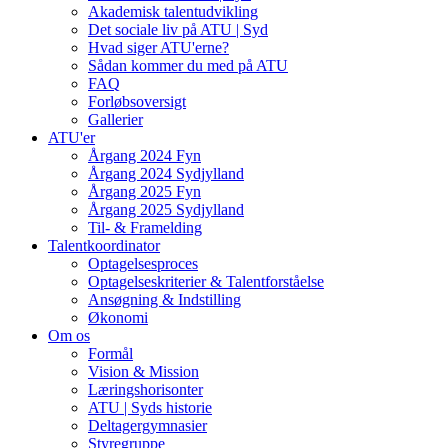
Akademisk talentudvikling
Det sociale liv på ATU | Syd
Hvad siger ATU'erne?
Sådan kommer du med på ATU
FAQ
Forløbsoversigt
Gallerier
ATU'er
Årgang 2024 Fyn
Årgang 2024 Sydjylland
Årgang 2025 Fyn
Årgang 2025 Sydjylland
Til- & Framelding
Talentkoordinator
Optagelsesproces
Optagelseskriterier & Talentforståelse
Ansøgning & Indstilling
Økonomi
Om os
Formål
Vision & Mission
Læringshorisonter
ATU | Syds historie
Deltagergymnasier
Styregruppe