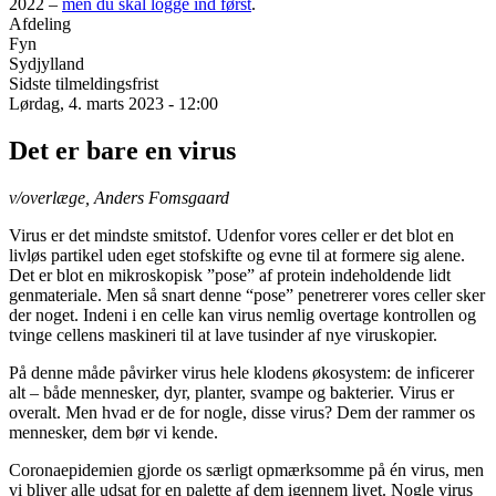
2022 –
men du skal logge ind først
.
Afdeling
Fyn
Sydjylland
Sidste tilmeldingsfrist
Lørdag, 4. marts 2023 - 12:00
Det er bare en virus
v/overlæge, Anders Fomsgaard
Virus er det mindste smitstof. Udenfor vores celler er det blot en
livløs partikel uden eget stofskifte og evne til at formere sig alene.
Det er blot en mikroskopisk ”pose” af protein indeholdende lidt
genmateriale. Men så snart denne “pose” penetrerer vores celler sker
der noget. Indeni i en celle kan virus nemlig overtage kontrollen og
tvinge cellens maskineri til at lave tusinder af nye viruskopier.
På denne måde påvirker virus hele klodens økosystem: de inficerer
alt – både mennesker, dyr, planter, svampe og bakterier. Virus er
overalt. Men hvad er de for nogle, disse virus? Dem der rammer os
mennesker, dem bør vi kende.
Coronaepidemien gjorde os særligt opmærksomme på én virus, men
vi bliver alle udsat for en palette af dem igennem livet. Nogle virus