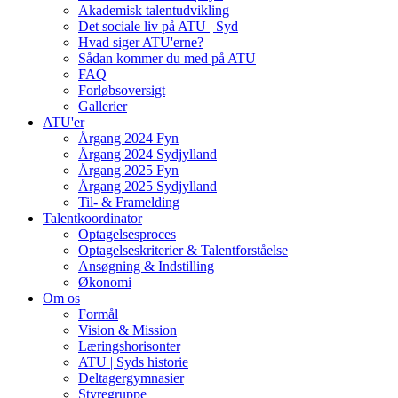
Akademisk talentudvikling
Det sociale liv på ATU | Syd
Hvad siger ATU'erne?
Sådan kommer du med på ATU
FAQ
Forløbsoversigt
Gallerier
ATU'er
Årgang 2024 Fyn
Årgang 2024 Sydjylland
Årgang 2025 Fyn
Årgang 2025 Sydjylland
Til- & Framelding
Talentkoordinator
Optagelsesproces
Optagelseskriterier & Talentforståelse
Ansøgning & Indstilling
Økonomi
Om os
Formål
Vision & Mission
Læringshorisonter
ATU | Syds historie
Deltagergymnasier
Styregruppe