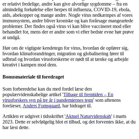
er relativt fredelige, andre kan give alvorlige sygdomme – fra en
almindelig forkølelse eller herpes til influenza, COVID-19, ebola,
aids, abekopper og mange andre. Nogle virus nedkæmpes af vores
immunsystem, andre bliver kroniske og kan forårsage mangeartede
problemer. Der findes også virus vi kan blive vaccineret mod eller
behandlet for, mens der er andre som vi efter bedste evne bør prøve
at undgå.
Hør om de vigtigste kendetegn for virus, hvordan de opfører sig,
hvordan klimaforandringer, migration og globalisering fører til
udbrud og hvordan virusforskerne er nødt til at tænke og arbejde
kreativt i kampen mod dem.
Bonusmateriale til foredraget
Som forberedelse kan du med fordel læse den
populærvidenskabelige artikel '
Tilbage til fremtiden – En
virusforskers syn på tre år i pandemiernes tegn
' som aftenens
forelæser,
Anders Fomsgaard
, har bidraget til.
Artiklen er udgivet i tidsskriftet '
Aktuel Naturvidenskab
' i marts
2023. Dette er selvfølgelig blot et tilbud, og det forventes ikke, at du
har læst dette.