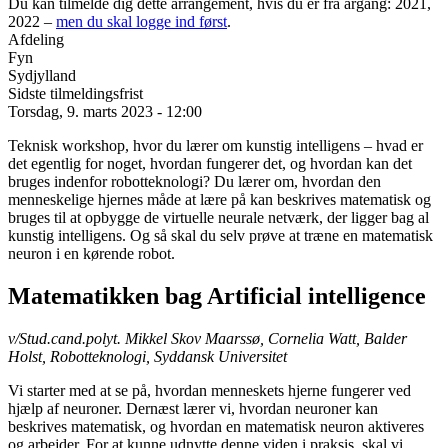
Du kan tilmelde dig dette arrangement, hvis du er fra årgang: 2021,
2022 –
men du skal logge ind først
.
Afdeling
Fyn
Sydjylland
Sidste tilmeldingsfrist
Torsdag, 9. marts 2023 - 12:00
Teknisk workshop, hvor du lærer om kunstig intelligens – hvad er
det egentlig for noget, hvordan fungerer det, og hvordan kan det
bruges indenfor robotteknologi? Du lærer om, hvordan den
menneskelige hjernes måde at lære på kan beskrives matematisk og
bruges til at opbygge de virtuelle neurale netværk, der ligger bag al
kunstig intelligens. Og så skal du selv prøve at træne en matematisk
neuron i en kørende robot.
Matematikken bag Artificial intelligence
v/Stud.cand.polyt. Mikkel Skov Maarssø, Cornelia Watt, Balder
Holst, Robotteknologi, Syddansk Universitet
Vi starter med at se på, hvordan menneskets hjerne fungerer ved
hjælp af neuroner. Dernæst lærer vi, hvordan neuroner kan
beskrives matematisk, og hvordan en matematisk neuron aktiveres
og arbejder. For at kunne udnytte denne viden i praksis, skal vi