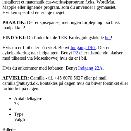
installeret et matematik cas-værktøjsprogram f.eks. WordMat,
Mapple eller lignende program, som du anvender i gymnasiet.
Hvilken specifikt en er lige meget.
PRAKTIK:
Der er spisepause, men ingen forplejning - så husk
madpakken!
FIND VEJ:
Du finder lokale TEK Brobygningslokale
her
!
Hvis du er I bil eller på cykel: Benyt
Indgang T/67
. Der er
cykelparkering nær indgangen. Benyt
P2
eller tilstødende pladser
med tilkørsel via Moseskovvej hvis du er i bil.
Hvis du ankommer med letbanen: Benyt
Indgang 22A
.
AFVIKLER:
Camilla - tlf. +45 6070 5627 eller på mail:
camilla@atusyd.dk, kontaktes på dagen hvis du bliver forsinket eller
forhindret på dagen.
Antal deltagere
33
Type
Valgfri
Billede