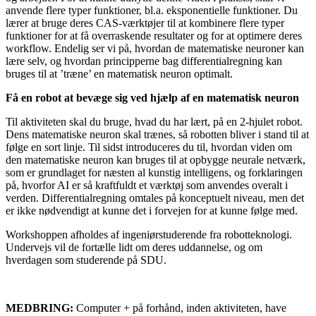
anvende flere typer funktioner, bl.a. eksponentielle funktioner. Du
lærer at bruge deres CAS-værktøjer til at kombinere flere typer
funktioner for at få overraskende resultater og for at optimere deres
workflow. Endelig ser vi på, hvordan de matematiske neuroner kan
lære selv, og hvordan principperne bag differentialregning kan
bruges til at ’træne’ en matematisk neuron optimalt.
Få en robot at bevæge sig ved hjælp af en matematisk neuron
Til aktiviteten skal du bruge, hvad du har lært, på en 2-hjulet robot.
Dens matematiske neuron skal trænes, så robotten bliver i stand til at
følge en sort linje. Til sidst introduceres du til, hvordan viden om
den matematiske neuron kan bruges til at opbygge neurale netværk,
som er grundlaget for næsten al kunstig intelligens, og forklaringen
på, hvorfor AI er så kraftfuldt et værktøj som anvendes overalt i
verden. Differentialregning omtales på konceptuelt niveau, men det
er ikke nødvendigt at kunne det i forvejen for at kunne følge med.
Workshoppen afholdes af ingeniørstuderende fra robotteknologi.
Undervejs vil de fortælle lidt om deres uddannelse, og om
hverdagen som studerende på SDU.
MEDBRING:
Computer + på forhånd, inden aktiviteten, have