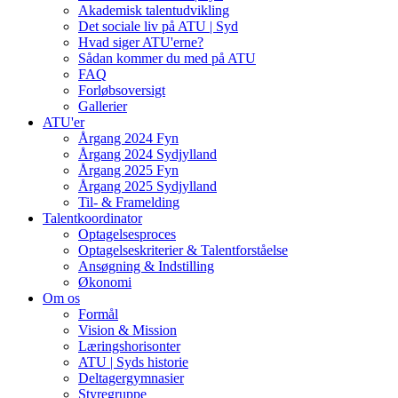
Akademisk talentudvikling
Det sociale liv på ATU | Syd
Hvad siger ATU'erne?
Sådan kommer du med på ATU
FAQ
Forløbsoversigt
Gallerier
ATU'er
Årgang 2024 Fyn
Årgang 2024 Sydjylland
Årgang 2025 Fyn
Årgang 2025 Sydjylland
Til- & Framelding
Talentkoordinator
Optagelsesproces
Optagelseskriterier & Talentforståelse
Ansøgning & Indstilling
Økonomi
Om os
Formål
Vision & Mission
Læringshorisonter
ATU | Syds historie
Deltagergymnasier
Styregruppe