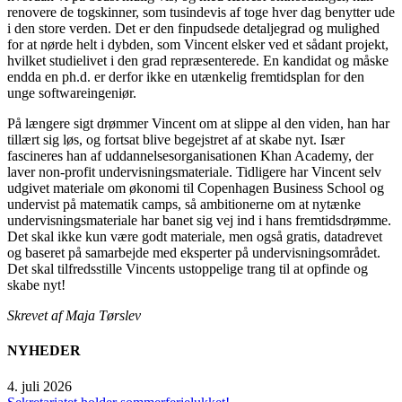
renovere de togskinner, som tusindevis af toge hver dag benytter ude
i den store verden. Det er den finpudsede detaljegrad og mulighed
for at nørde helt i dybden, som Vincent elsker ved et sådant projekt,
hvilket studielivet i den grad repræsenterede. En kandidat og måske
endda en ph.d. er derfor ikke en utænkelig fremtidsplan for den
unge softwareingeniør.
På længere sigt drømmer Vincent om at slippe al den viden, han har
tillært sig løs, og fortsat blive begejstret af at skabe nyt. Især
fascineres han af uddannelsesorganisationen Khan Academy, der
laver non-profit undervisningsmateriale. Tidligere har Vincent selv
udgivet materiale om økonomi til Copenhagen Business School og
undervist på matematik camps, så ambitionerne om at nytænke
undervisningsmateriale har banet sig vej ind i hans fremtidsdrømme.
Det skal ikke kun være godt materiale, men også gratis, datadrevet
og baseret på samarbejde med eksperter på undervisningsområdet.
Det skal tilfredsstille Vincents ustoppelige trang til at opfinde og
skabe nyt!
Skrevet af Maja Tørslev
NYHEDER
4. juli 2026