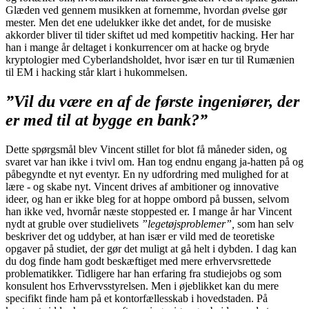
Glæden ved gennem musikken at fornemme, hvordan øvelse gør
mester. Men det ene udelukker ikke det andet, for de musiske
akkorder bliver til tider skiftet ud med kompetitiv hacking. Her har
han i mange år deltaget i konkurrencer om at hacke og bryde
kryptologier med Cyberlandsholdet, hvor især en tur til Rumænien
til EM i hacking står klart i hukommelsen.
”Vil du være en af de første ingeniører, der
er med til at bygge en bank?”
Dette spørgsmål blev Vincent stillet for blot få måneder siden, og
svaret var han ikke i tvivl om. Han tog endnu engang ja-hatten på og
påbegyndte et nyt eventyr. En ny udfordring med mulighed for at
lære - og skabe nyt. Vincent drives af ambitioner og innovative
ideer, og han er ikke bleg for at hoppe ombord på bussen, selvom
han ikke ved, hvornår næste stoppested er. I mange år har Vincent
nydt at gruble over studielivets
”legetøjsproblemer”,
som han selv
beskriver det og uddyber, at han især er vild med de teoretiske
opgaver på studiet, der gør det muligt at gå helt i dybden. I dag kan
du dog finde ham godt beskæftiget med mere erhvervsrettede
problematikker. Tidligere har han erfaring fra studiejobs og som
konsulent hos Erhvervsstyrelsen. Men i øjeblikket kan du mere
specifikt finde ham på et kontorfællesskab i hovedstaden. På