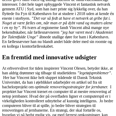
interesser. I det hele taget opbyggede Vincent et fantastisk netværk
gennem ATU | Syd, som han især priste sig lykkelig over, da han
flyttede fra Fyn til København for at studere i 2018 uden at kende én
eneste i storbyen.
”Det var så fedt at have et netværk at gribe fat i.
Noget at være fælles om, når man er på dybt vand og mutters alene
i en ny by”.
På tværs af regionerne fandt Vincent altså mange nye
bekendtskaber, når fællesnævneren
”jeg har været med i Akademiet
for Talentfulde Unge”
åbnede utallige døre for ham i København.
En fællesnævner han nu blandt andet både deler med sin roomie og
en kollega i kontorfællesskabet.
En fremtid med innovative udsigter
At erhvervslivet for tiden inspirerer Vincent Olesen, betyder ikke, at
han aldrig drømmer sig tilbage til studietidens
”legetøjsproblemer”.
Her har Vincent ikke helt sluppet trådende til Dansk Teknisk
Universitet, da han i øjeblikket udarbejder en artikel ud fra sit
bachelorprojekt om
optimale renoveringsstrategier for jernbaner.
I
projektet har Vincent trænet en computer til at mestre renovering af
netop jernbaner. Hvad der på overfladen ligner et computerspil er i
virkeligheden kontrolleret udnyttelse af kunstig intelligens. Jo bedre
computeren bliver til at spille, jo bedre bliver strategien til
renoveringen af jernbanerne. En strategi, der skal fortælle os,
hvordan vi på bedst mulig vis, og med færrest omkostninger, kan