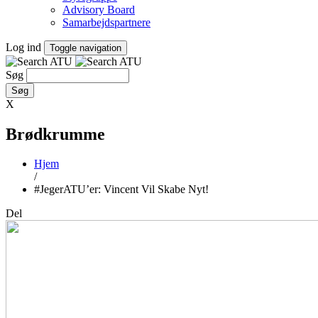
Advisory Board
Samarbejdspartnere
Log ind
Toggle navigation
Søg
X
Brødkrumme
Hjem
/
#JegerATU’er: Vincent Vil Skabe Nyt!
Del