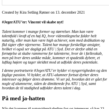
Created by Kira Setling Rømer on 13. december 2021
#JegerATU’er: Vincent vil skabe nyt!
Talent kommer i mange former og størrelser. Man kan være
talentfuld i kraft af en høj IQ, hvor videnstilegnelse falder helt
naturlig, eller man kan være high achiever, som med dedikation og
flid sigter efter stjernerne. Talent har mange forskellige ansigter,
hvilket vi også ser dagligt på ATU | Syd. Det er derfor altid en
fornøjelse at skabe rammerne for talenterne, hvor de i fællesskab,
men på hver deres unikke måde, kommer et spadestik dybere, et
luftlag højere og tager skridtet mod at udfolde deres potentiale.
I denne portrætserie #JegerATU’er hylder vi nysgerrigheden og den
faglige passion. Vi hylder, at ATU-alumner fortsat dyrker deres
interesser og følger deres drømme. Vi ser på, hvordan det er gået for
nogle af alumnerne, siden de dimitterede fra ATU | Syd, samt
hvordan de til stadighed udfolder deres talent i dag.
På med ja-hatten
Når det kommer til naturvidenskabelige fag og interesser, så har 22-