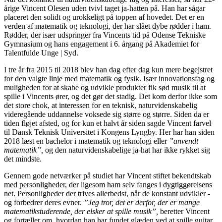
årige Vincent Olesen uden tvivl taget ja-hatten på. Han har sågar
placeret den solidt og urokkeligt på toppen af hovedet. Det er en
verden af matematik og teknologi, der har slået dybe rødder i ham.
Rødder, der især udspringer fra Vincents tid på Odense Tekniske
Gymnasium og hans engagement i 6. årgang på Akademiet for
Talentfulde Unge | Syd.
I tre år fra 2015 til 2018 blev han dag efter dag kun mere begejstret
for den valgte linje med matematik og fysik. Især innovationsfag og
muligheden for at skabe og udvikle produkter fik sød musik til at
spille i Vincents ører, og det gør det stadig. Det kom derfor ikke som
det store chok, at interessen for en teknisk, naturvidenskabelig
videregående uddannelse voksede sig større og større. Siden da er
tiden fløjet afsted, og for kun et halvt år siden sagde Vincent farvel
til Dansk Teknisk Universitet i Kongens Lyngby. Her har han siden
2018 læst en bachelor i matematik og teknologi eller
”anvendt
matematik”,
og den naturvidenskabelige ja-hat har ikke rykket sig
det mindste.
Gennem gode netværker på studiet har Vincent stiftet bekendtskab
med personligheder, der ligesom ham selv fanges i dygtiggørelsens
net. Personligheder der trives allerbedst, når de konstant udvikler -
og forbedrer deres evner.
”Jeg tror, det er derfor, der er mange
matematikstuderende, der elsker at spille musik”,
beretter Vincent
og fortæller om, hvordan han har fundet glæden ved at spille guitar.