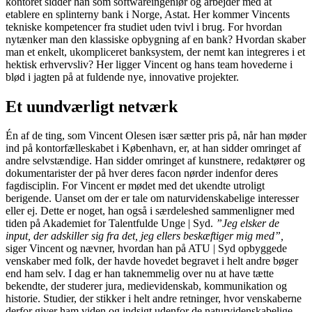
kontoret sidder han som softwareingeniør og arbejder med at
etablere en splinterny bank i Norge, Astat. Her kommer Vincents
tekniske kompetencer fra studiet uden tvivl i brug. For hvordan
nytænker man den klassiske opbygning af en bank? Hvordan skaber
man et enkelt, ukompliceret banksystem, der nemt kan integreres i et
hektisk erhvervsliv? Her ligger Vincent og hans team hovederne i
blød i jagten på at fuldende nye, innovative projekter.
Et uundværligt netværk
Én af de ting, som Vincent Olesen især sætter pris på, når han møder
ind på kontorfælleskabet i København, er, at han sidder omringet af
andre selvstændige. Han sidder omringet af kunstnere, redaktører og
dokumentarister der på hver deres facon nørder indenfor deres
fagdisciplin. For Vincent er mødet med det ukendte utroligt
berigende. Uanset om der er tale om naturvidenskabelige interesser
eller ej. Dette er noget, han også i særdeleshed sammenligner med
tiden på Akademiet for Talentfulde Unge | Syd.
”Jeg elsker de
input, der adskiller sig fra det, jeg ellers beskæftiger mig med”,
siger Vincent og nævner, hvordan han på ATU | Syd opbyggede
venskaber med folk, der havde hovedet begravet i helt andre bøger
end ham selv. I dag er han taknemmelig over nu at have tætte
bekendte, der studerer jura, medievidenskab, kommunikation og
historie. Studier, der stikker i helt andre retninger, hvor venskaberne
derfor giver ham viden og indsigt udenfor de naturvidenskabelige