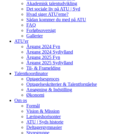
Akademisk talentudvikling
Det sociale liv på ATU | Syd
Hvad siger ATU'erne?
Sådan kommer du med på ATU
FAQ
Forløbsoversigt
Gallerier
ATU'er
Årgang 2024 Fyn
Årgang 2024 Sydjylland
Årgang 2025 Fyn
Årgang 2025 Sydjylland
Til- & Framelding
Talentkoordinator
Optagelsesproces
Optagelseskriterier & Talentforståelse
Ansøgning & Indstilling
Økonomi
Om os
Formål
Vision & Mission
Læringshorisonter
ATU | Syds historie
Deltagergymnasier
Styregruppe